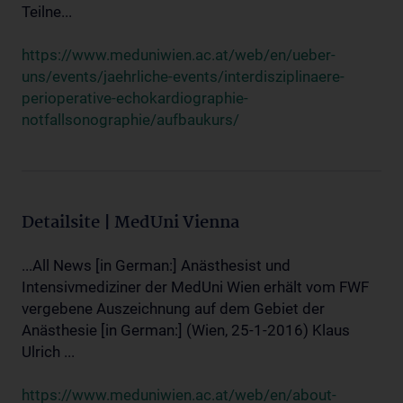
Teilne...
https://www.meduniwien.ac.at/web/en/ueber-
uns/events/jaehrliche-events/interdisziplinaere-
perioperative-echokardiographie-
notfallsonographie/aufbaukurs/
Detailsite | MedUni Vienna
...All News [in German:] Anästhesist und
Intensivmediziner der MedUni Wien erhält vom FWF
vergebene Auszeichnung auf dem Gebiet der
Anästhesie [in German:] (Wien, 25-1-2016) Klaus
Ulrich ...
https://www.meduniwien.ac.at/web/en/about-