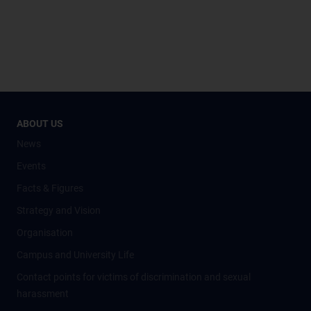
ABOUT US
News
Events
Facts & Figures
Strategy and Vision
Organisation
Campus and University Life
Contact points for victims of discrimination and sexual
harassment