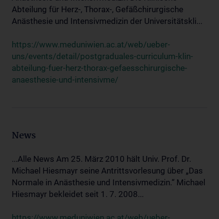
Abteilung für Herz-, Thorax-, Gefäßchirurgische
Anästhesie und Intensivmedizin der Universitätskli...
https://www.meduniwien.ac.at/web/ueber-
uns/events/detail/postgraduales-curriculum-klin-
abteilung-fuer-herz-thorax-gefaesschirurgische-
anaesthesie-und-intensivme/
News
...Alle News Am 25. März 2010 hält Univ. Prof. Dr.
Michael Hiesmayr seine Antrittsvorlesung über „Das
Normale in Anästhesie und Intensivmedizin.“ Michael
Hiesmayr bekleidet seit 1. 7. 2008...
https://www.meduniwien.ac.at/web/ueber-