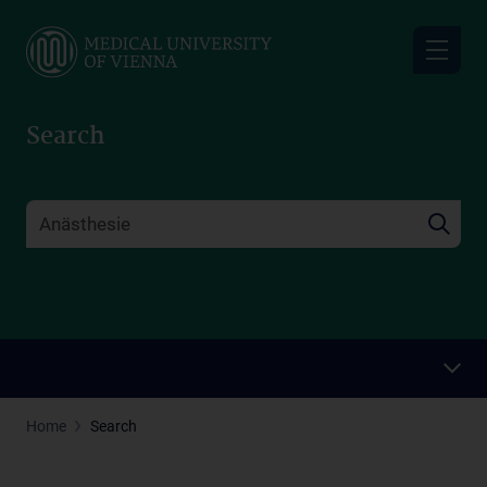
Skip
to
main
content
Search
Home
Search