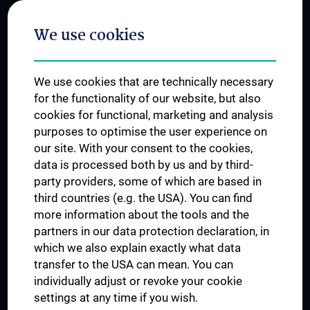
Postgraduate Trainings
We use cookies
Dual Career
Trusted Reseach - Research Security - Foreign Interference
We use cookies that are technically necessary
UNESCO Chair on Bioethics
for the functionality of our website, but also
MUVI
cookies for functional, marketing and analysis
purposes to optimise the user experience on
our site. With your consent to the cookies,
Connect with us
data is processed both by us and by third-
party providers, some of which are based in
third countries (e.g. the USA). You can find
more information about the tools and the
partners in our data protection declaration, in
which we also explain exactly what data
PRESSE
transfer to the USA can mean. You can
JOBS
individually adjust or revoke your cookie
MEDUNI SHOP
settings at any time if you wish.