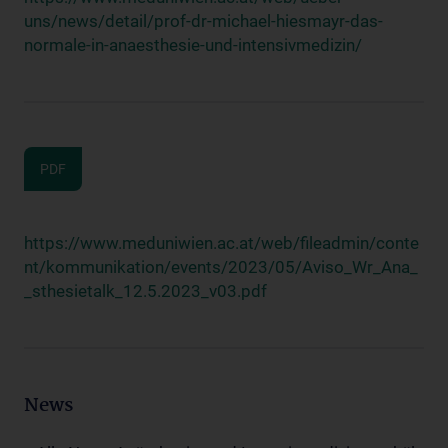
uns/news/detail/prof-dr-michael-hiesmayr-das-
normale-in-anaesthesie-und-intensivmedizin/
PDF
https://www.meduniwien.ac.at/web/fileadmin/conte
nt/kommunikation/events/2023/05/Aviso_Wr_Ana_
_sthesietalk_12.5.2023_v03.pdf
News