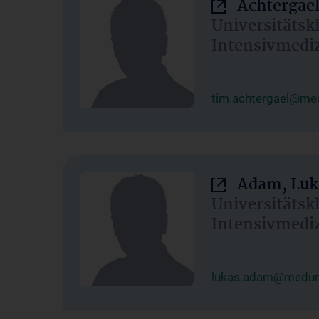
Achtergael
Universitätsk
Intensivmedi
tim.achtergael@med
Adam, Luk
Universitätsk
Intensivmedi
lukas.adam@meduni