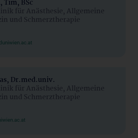
, Tim, BSc
linik für Anästhesie, Allgemeine
zin und Schmerztherapie
uniwien.ac.at
as, Dr.med.univ.
linik für Anästhesie, Allgemeine
zin und Schmerztherapie
wien.ac.at