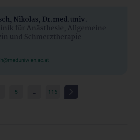
ch, Nikolas, Dr.med.univ.
linik für Anästhesie, Allgemeine
zin und Schmerztherapie
ch@meduniwien.ac.at
5
…
116