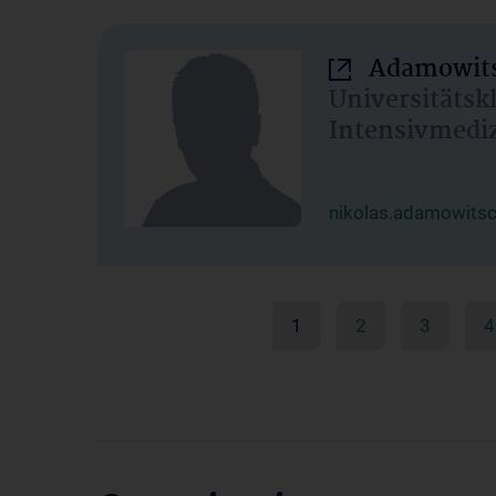
Adamowits
Universitätsk
Intensivmedi
nikolas.adamowits
1
2
3
4