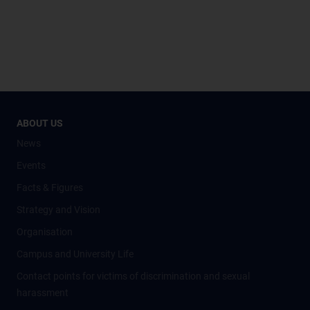
ABOUT US
News
Events
Facts & Figures
Strategy and Vision
Organisation
Campus and University Life
Contact points for victims of discrimination and sexual
harassment