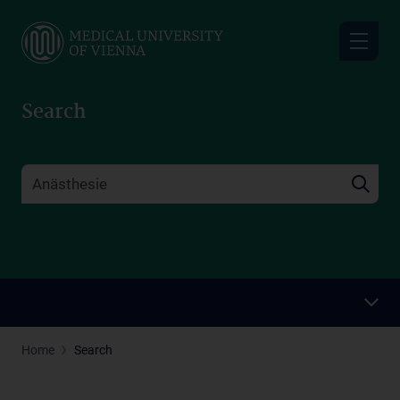
Skip
to
main
content
Search
Home
Search