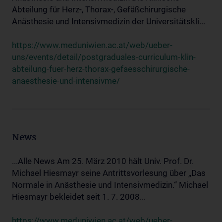
Abteilung für Herz-, Thorax-, Gefäßchirurgische
Anästhesie und Intensivmedizin der Universitätskli...
https://www.meduniwien.ac.at/web/ueber-
uns/events/detail/postgraduales-curriculum-klin-
abteilung-fuer-herz-thorax-gefaesschirurgische-
anaesthesie-und-intensivme/
News
...Alle News Am 25. März 2010 hält Univ. Prof. Dr.
Michael Hiesmayr seine Antrittsvorlesung über „Das
Normale in Anästhesie und Intensivmedizin.“ Michael
Hiesmayr bekleidet seit 1. 7. 2008...
https://www.meduniwien.ac.at/web/ueber-