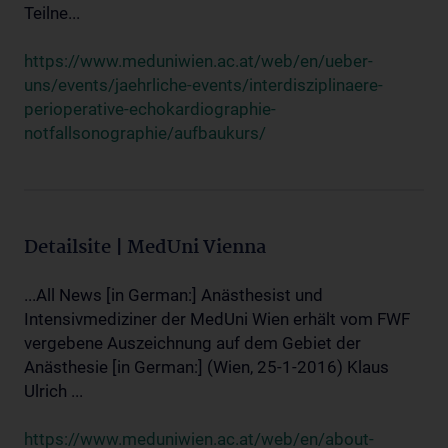
Teilne...
https://www.meduniwien.ac.at/web/en/ueber-
uns/events/jaehrliche-events/interdisziplinaere-
perioperative-echokardiographie-
notfallsonographie/aufbaukurs/
Detailsite | MedUni Vienna
...All News [in German:] Anästhesist und
Intensivmediziner der MedUni Wien erhält vom FWF
vergebene Auszeichnung auf dem Gebiet der
Anästhesie [in German:] (Wien, 25-1-2016) Klaus
Ulrich ...
https://www.meduniwien.ac.at/web/en/about-