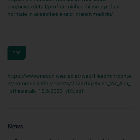
uns/news/detail/prof-dr-michael-hiesmayr-das-
normale-in-anaesthesie-und-intensivmedizin/
PDF
https://www.meduniwien.ac.at/web/fileadmin/conte
nt/kommunikation/events/2023/05/Aviso_Wr_Ana_
_sthesietalk_12.5.2023_v03.pdf
News