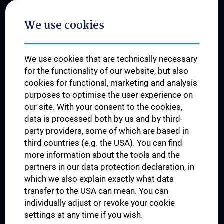
Postgraduate Trainings
We use cookies
Dual Career
Trusted Reseach - Research Security - Foreign Interference
We use cookies that are technically necessary
UNESCO Chair on Bioethics
for the functionality of our website, but also
MUVI
cookies for functional, marketing and analysis
purposes to optimise the user experience on
our site. With your consent to the cookies,
Connect with us
data is processed both by us and by third-
party providers, some of which are based in
third countries (e.g. the USA). You can find
more information about the tools and the
partners in our data protection declaration, in
which we also explain exactly what data
PRESSE
transfer to the USA can mean. You can
JOBS
individually adjust or revoke your cookie
MEDUNI SHOP
settings at any time if you wish.