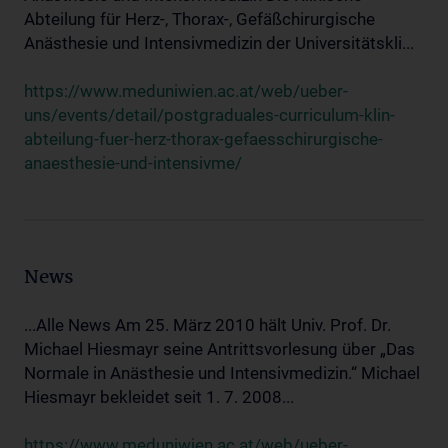
Abteilung für Herz-, Thorax-, Gefäßchirurgische
Anästhesie und Intensivmedizin der Universitätskli...
https://www.meduniwien.ac.at/web/ueber-
uns/events/detail/postgraduales-curriculum-klin-
abteilung-fuer-herz-thorax-gefaesschirurgische-
anaesthesie-und-intensivme/
News
...Alle News Am 25. März 2010 hält Univ. Prof. Dr.
Michael Hiesmayr seine Antrittsvorlesung über „Das
Normale in Anästhesie und Intensivmedizin.“ Michael
Hiesmayr bekleidet seit 1. 7. 2008...
https://www.meduniwien.ac.at/web/ueber-