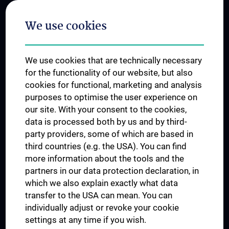
Postgraduate Trainings
We use cookies
Dual Career
Trusted Reseach - Research Security - Foreign Interference
We use cookies that are technically necessary
UNESCO Chair on Bioethics
for the functionality of our website, but also
MUVI
cookies for functional, marketing and analysis
purposes to optimise the user experience on
our site. With your consent to the cookies,
Connect with us
data is processed both by us and by third-
party providers, some of which are based in
third countries (e.g. the USA). You can find
more information about the tools and the
partners in our data protection declaration, in
which we also explain exactly what data
PRESSE
transfer to the USA can mean. You can
JOBS
individually adjust or revoke your cookie
MEDUNI SHOP
settings at any time if you wish.