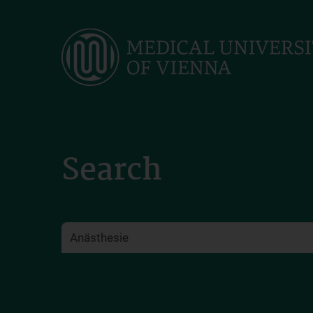
Skip
to
main
content
Search