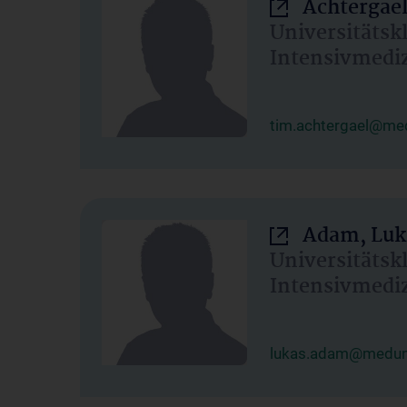
Achtergael
Universitätsk
Intensivmedi
tim.achtergael@med
Adam, Luk
Universitätsk
Intensivmedi
lukas.adam@meduni