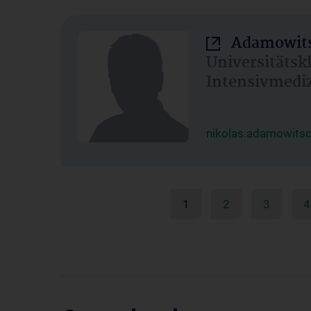
Adamowits
Universitätsk
Intensivmedi
nikolas.adamowits
1
2
3
4