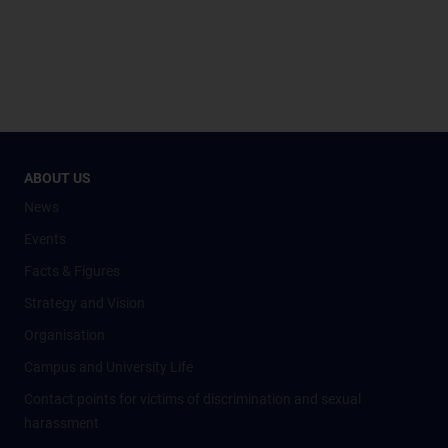
ABOUT US
News
Events
Facts & Figures
Strategy and Vision
Organisation
Campus and University Life
Contact points for victims of discrimination and sexual
harassment