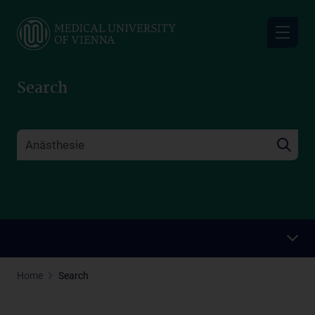
Skip
to
main
content
Search
Home
Search