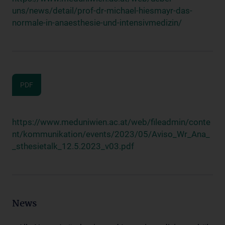
uns/news/detail/prof-dr-michael-hiesmayr-das-
normale-in-anaesthesie-und-intensivmedizin/
PDF
https://www.meduniwien.ac.at/web/fileadmin/conte
nt/kommunikation/events/2023/05/Aviso_Wr_Ana_
_sthesietalk_12.5.2023_v03.pdf
News