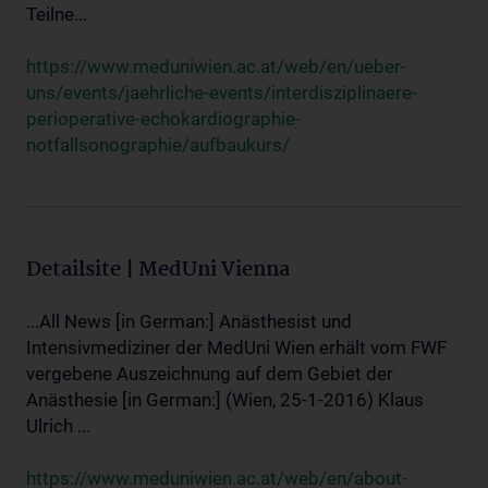
Teilne...
https://www.meduniwien.ac.at/web/en/ueber-
uns/events/jaehrliche-events/interdisziplinaere-
perioperative-echokardiographie-
notfallsonographie/aufbaukurs/
Detailsite | MedUni Vienna
...All News [in German:] Anästhesist und
Intensivmediziner der MedUni Wien erhält vom FWF
vergebene Auszeichnung auf dem Gebiet der
Anästhesie [in German:] (Wien, 25-1-2016) Klaus
Ulrich ...
https://www.meduniwien.ac.at/web/en/about-