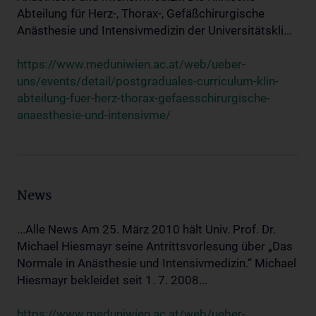
Abteilung für Herz-, Thorax-, Gefäßchirurgische
Anästhesie und Intensivmedizin der Universitätskli...
https://www.meduniwien.ac.at/web/ueber-
uns/events/detail/postgraduales-curriculum-klin-
abteilung-fuer-herz-thorax-gefaesschirurgische-
anaesthesie-und-intensivme/
News
...Alle News Am 25. März 2010 hält Univ. Prof. Dr.
Michael Hiesmayr seine Antrittsvorlesung über „Das
Normale in Anästhesie und Intensivmedizin.“ Michael
Hiesmayr bekleidet seit 1. 7. 2008...
https://www.meduniwien.ac.at/web/ueber-