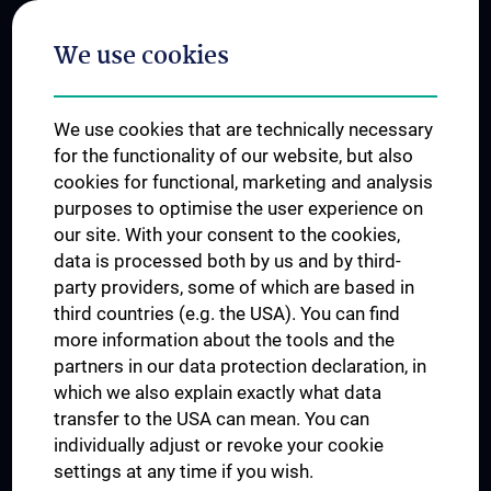
Postgraduate Trainings
We use cookies
Dual Career
Trusted Reseach - Research Security - Foreign Interference
We use cookies that are technically necessary
UNESCO Chair on Bioethics
for the functionality of our website, but also
MUVI
cookies for functional, marketing and analysis
purposes to optimise the user experience on
our site. With your consent to the cookies,
Connect with us
data is processed both by us and by third-
party providers, some of which are based in
third countries (e.g. the USA). You can find
more information about the tools and the
partners in our data protection declaration, in
which we also explain exactly what data
PRESSE
transfer to the USA can mean. You can
JOBS
individually adjust or revoke your cookie
MEDUNI SHOP
settings at any time if you wish.