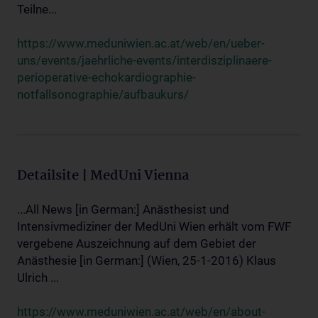
Teilne...
https://www.meduniwien.ac.at/web/en/ueber-
uns/events/jaehrliche-events/interdisziplinaere-
perioperative-echokardiographie-
notfallsonographie/aufbaukurs/
Detailsite | MedUni Vienna
...All News [in German:] Anästhesist und
Intensivmediziner der MedUni Wien erhält vom FWF
vergebene Auszeichnung auf dem Gebiet der
Anästhesie [in German:] (Wien, 25-1-2016) Klaus
Ulrich ...
https://www.meduniwien.ac.at/web/en/about-