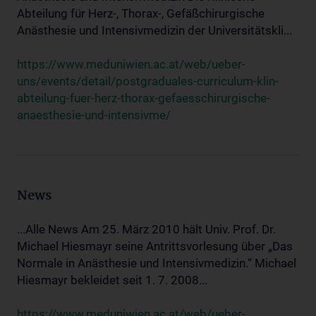
Abteilung für Herz-, Thorax-, Gefäßchirurgische
Anästhesie und Intensivmedizin der Universitätskli...
https://www.meduniwien.ac.at/web/ueber-
uns/events/detail/postgraduales-curriculum-klin-
abteilung-fuer-herz-thorax-gefaesschirurgische-
anaesthesie-und-intensivme/
News
...Alle News Am 25. März 2010 hält Univ. Prof. Dr.
Michael Hiesmayr seine Antrittsvorlesung über „Das
Normale in Anästhesie und Intensivmedizin.“ Michael
Hiesmayr bekleidet seit 1. 7. 2008...
https://www.meduniwien.ac.at/web/ueber-