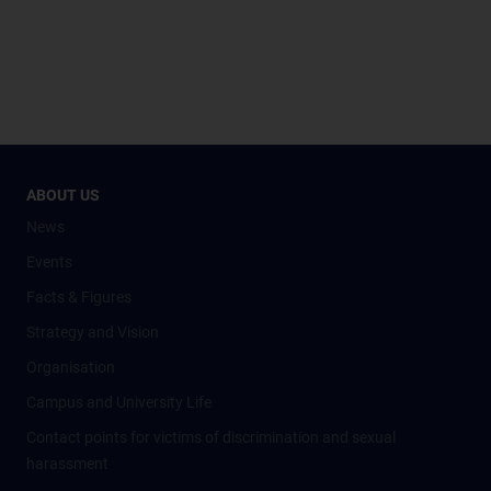
ABOUT US
News
Events
Facts & Figures
Strategy and Vision
Organisation
Campus and University Life
Contact points for victims of discrimination and sexual
harassment