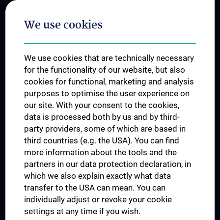
Postgraduate Trainings
We use cookies
Dual Career
Trusted Reseach - Research Security - Foreign Interference
We use cookies that are technically necessary
UNESCO Chair on Bioethics
for the functionality of our website, but also
MUVI
cookies for functional, marketing and analysis
purposes to optimise the user experience on
our site. With your consent to the cookies,
Connect with us
data is processed both by us and by third-
party providers, some of which are based in
third countries (e.g. the USA). You can find
more information about the tools and the
partners in our data protection declaration, in
which we also explain exactly what data
PRESSE
transfer to the USA can mean. You can
JOBS
individually adjust or revoke your cookie
MEDUNI SHOP
settings at any time if you wish.