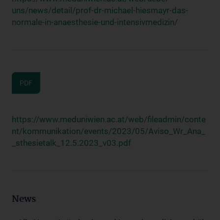
uns/news/detail/prof-dr-michael-hiesmayr-das-
normale-in-anaesthesie-und-intensivmedizin/
PDF
https://www.meduniwien.ac.at/web/fileadmin/conte
nt/kommunikation/events/2023/05/Aviso_Wr_Ana_
_sthesietalk_12.5.2023_v03.pdf
News