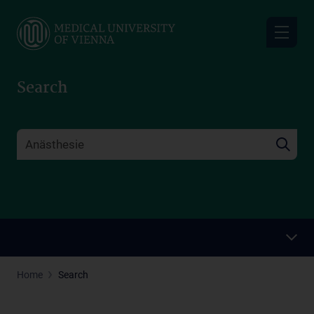
Skip
to
main
content
Search
Home
Search