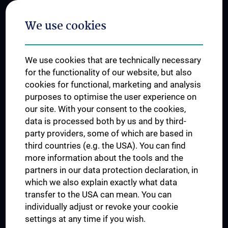
Postgraduate Trainings
We use cookies
Dual Career
Trusted Reseach - Research Security - Foreign Interference
We use cookies that are technically necessary
UNESCO Chair on Bioethics
for the functionality of our website, but also
MUVI
cookies for functional, marketing and analysis
purposes to optimise the user experience on
our site. With your consent to the cookies,
Connect with us
data is processed both by us and by third-
party providers, some of which are based in
third countries (e.g. the USA). You can find
more information about the tools and the
partners in our data protection declaration, in
which we also explain exactly what data
PRESSE
transfer to the USA can mean. You can
JOBS
individually adjust or revoke your cookie
MEDUNI SHOP
settings at any time if you wish.