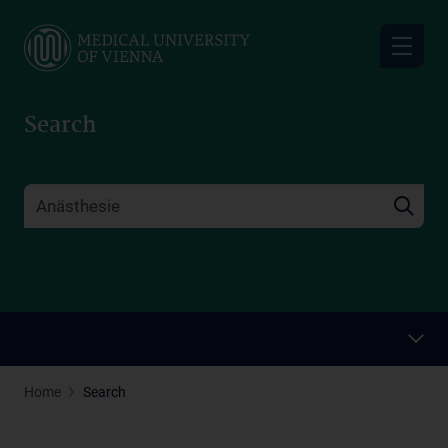
Skip
to
main
content
Search
Home
Search