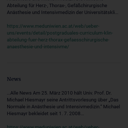
Abteilung für Herz-, Thorax-, Gefäßchirurgische
Anästhesie und Intensivmedizin der Universitätskli...
https://www.meduniwien.ac.at/web/ueber-
uns/events/detail/postgraduales-curriculum-klin-
abteilung-fuer-herz-thorax-gefaesschirurgische-
anaesthesie-und-intensivme/
News
...Alle News Am 25. März 2010 hält Univ. Prof. Dr.
Michael Hiesmayr seine Antrittsvorlesung über „Das
Normale in Anästhesie und Intensivmedizin.“ Michael
Hiesmayr bekleidet seit 1. 7. 2008...
https://www.meduniwien.ac.at/web/ueber-