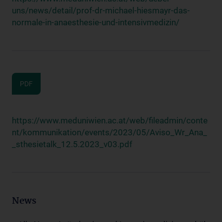
uns/news/detail/prof-dr-michael-hiesmayr-das-
normale-in-anaesthesie-und-intensivmedizin/
PDF
https://www.meduniwien.ac.at/web/fileadmin/conte
nt/kommunikation/events/2023/05/Aviso_Wr_Ana_
_sthesietalk_12.5.2023_v03.pdf
News