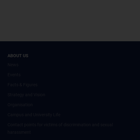
ABOUT US
News
Events
Facts & Figures
Strategy and Vision
Organisation
Campus and University Life
Contact points for victims of discrimination and sexual
harassment