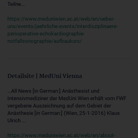
Teilne...
https://www.meduniwien.ac.at/web/en/ueber-
uns/events/jaehrliche-events/interdisziplinaere-
perioperative-echokardiographie-
notfallsonographie/aufbaukurs/
Detailsite | MedUni Vienna
...All News [in German:] Anästhesist und
Intensivmediziner der MedUni Wien erhält vom FWF
vergebene Auszeichnung auf dem Gebiet der
Anästhesie [in German:] (Wien, 25-1-2016) Klaus
Ulrich ...
https://www.meduniwien.ac.at/web/en/about-