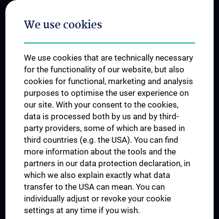
Postgraduate Trainings
We use cookies
Dual Career
Trusted Reseach - Research Security - Foreign Interference
We use cookies that are technically necessary
UNESCO Chair on Bioethics
for the functionality of our website, but also
MUVI
cookies for functional, marketing and analysis
purposes to optimise the user experience on
our site. With your consent to the cookies,
Connect with us
data is processed both by us and by third-
party providers, some of which are based in
third countries (e.g. the USA). You can find
more information about the tools and the
partners in our data protection declaration, in
which we also explain exactly what data
PRESSE
transfer to the USA can mean. You can
JOBS
individually adjust or revoke your cookie
MEDUNI SHOP
settings at any time if you wish.