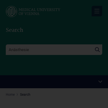
Skip
to
main
content
Search
Home
Search