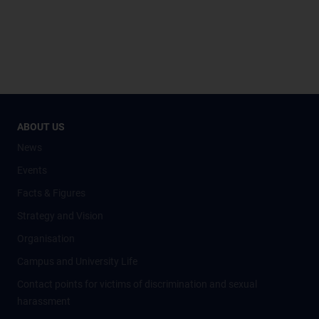
ABOUT US
News
Events
Facts & Figures
Strategy and Vision
Organisation
Campus and University Life
Contact points for victims of discrimination and sexual
harassment