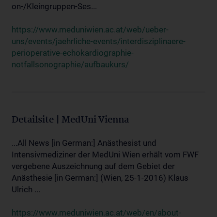
on-/Kleingruppen-Ses...
https://www.meduniwien.ac.at/web/ueber-
uns/events/jaehrliche-events/interdisziplinaere-
perioperative-echokardiographie-
notfallsonographie/aufbaukurs/
Detailsite | MedUni Vienna
...All News [in German:] Anästhesist und
Intensivmediziner der MedUni Wien erhält vom FWF
vergebene Auszeichnung auf dem Gebiet der
Anästhesie [in German:] (Wien, 25-1-2016) Klaus
Ulrich ...
https://www.meduniwien.ac.at/web/en/about-