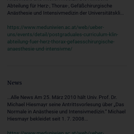
Abteilung für Herz-, Thorax-, Gefäßchirurgische
Anästhesie und Intensivmedizin der Universitätskli...
https://www.meduniwien.ac.at/web/ueber-
uns/events/detail/postgraduales-curriculum-klin-
abteilung-fuer-herz-thorax-gefaesschirurgische-
anaesthesie-und-intensivme/
News
...Alle News Am 25. März 2010 hält Univ. Prof. Dr.
Michael Hiesmayr seine Antrittsvorlesung über „Das
Normale in Anästhesie und Intensivmedizin.“ Michael
Hiesmayr bekleidet seit 1. 7. 2008...
https://www.meduniwien.ac.at/web/ueber-