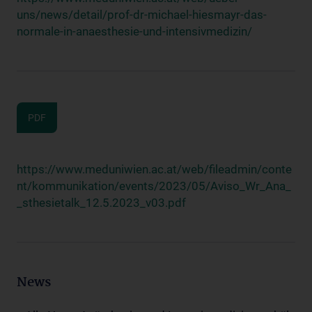
uns/news/detail/prof-dr-michael-hiesmayr-das-
normale-in-anaesthesie-und-intensivmedizin/
PDF
https://www.meduniwien.ac.at/web/fileadmin/conte
nt/kommunikation/events/2023/05/Aviso_Wr_Ana_
_sthesietalk_12.5.2023_v03.pdf
News