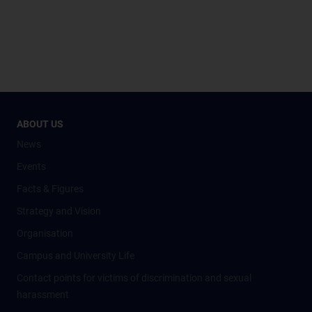
ABOUT US
News
Events
Facts & Figures
Strategy and Vision
Organisation
Campus and University Life
Contact points for victims of discrimination and sexual
harassment