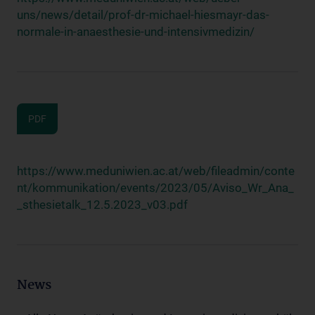
uns/news/detail/prof-dr-michael-hiesmayr-das-
normale-in-anaesthesie-und-intensivmedizin/
PDF
https://www.meduniwien.ac.at/web/fileadmin/conte
nt/kommunikation/events/2023/05/Aviso_Wr_Ana_
_sthesietalk_12.5.2023_v03.pdf
News