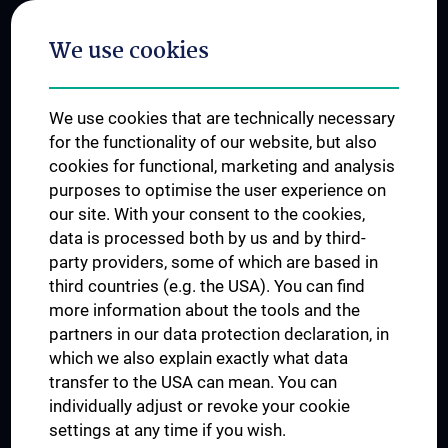
Postgraduate Trainings
We use cookies
Dual Career
Trusted Reseach - Research Security - Foreign Interference
We use cookies that are technically necessary
UNESCO Chair on Bioethics
for the functionality of our website, but also
MUVI
cookies for functional, marketing and analysis
purposes to optimise the user experience on
our site. With your consent to the cookies,
Connect with us
data is processed both by us and by third-
party providers, some of which are based in
third countries (e.g. the USA). You can find
more information about the tools and the
partners in our data protection declaration, in
which we also explain exactly what data
PRESSE
transfer to the USA can mean. You can
JOBS
individually adjust or revoke your cookie
MEDUNI SHOP
settings at any time if you wish.