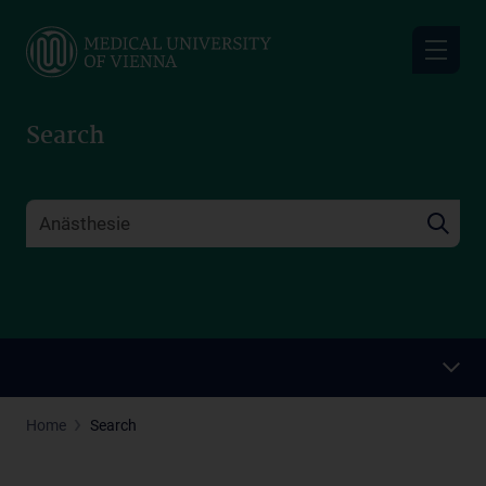
Skip
to
main
content
Search
Home
Search