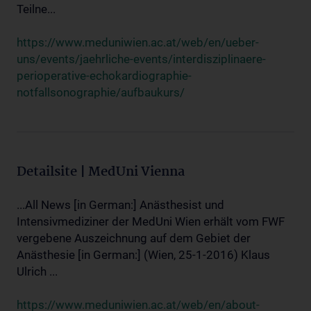
Teilne...
https://www.meduniwien.ac.at/web/en/ueber-
uns/events/jaehrliche-events/interdisziplinaere-
perioperative-echokardiographie-
notfallsonographie/aufbaukurs/
Detailsite | MedUni Vienna
...All News [in German:] Anästhesist und
Intensivmediziner der MedUni Wien erhält vom FWF
vergebene Auszeichnung auf dem Gebiet der
Anästhesie [in German:] (Wien, 25-1-2016) Klaus
Ulrich ...
https://www.meduniwien.ac.at/web/en/about-