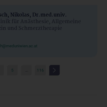
ch, Nikolas, Dr.med.univ.
linik für Anästhesie, Allgemeine
zin und Schmerztherapie
ch@meduniwien.ac.at
5
…
116