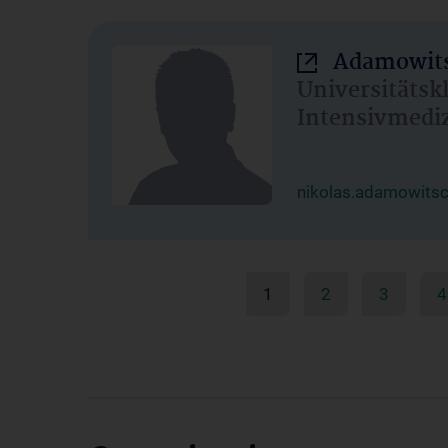
Adamowits
Universitätsk
Intensivmedi
nikolas.adamowits
1
2
3
4