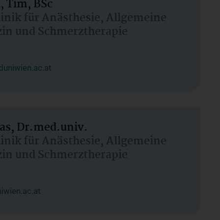
, Tim, BSc
linik für Anästhesie, Allgemeine
zin und Schmerztherapie
uniwien.ac.at
as, Dr.med.univ.
linik für Anästhesie, Allgemeine
zin und Schmerztherapie
wien.ac.at