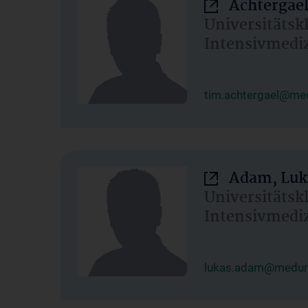
Achtergael
Universitätsk
Intensivmedi
tim.achtergael@med
Adam, Luk
Universitätsk
Intensivmedi
lukas.adam@meduni