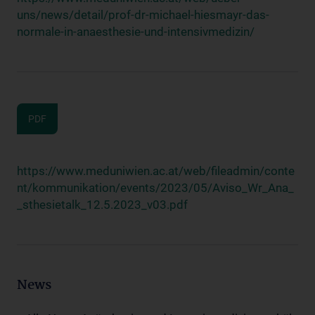
uns/news/detail/prof-dr-michael-hiesmayr-das-
normale-in-anaesthesie-und-intensivmedizin/
PDF
https://www.meduniwien.ac.at/web/fileadmin/conte
nt/kommunikation/events/2023/05/Aviso_Wr_Ana_
_sthesietalk_12.5.2023_v03.pdf
News