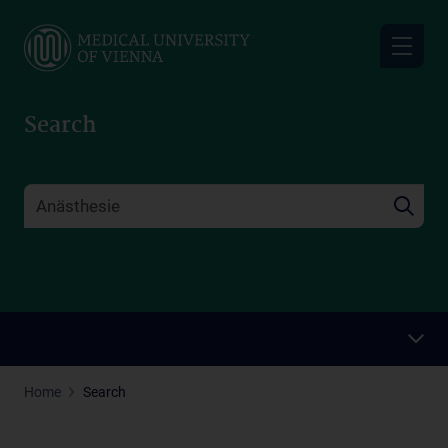
Skip
to
main
content
Search
Home
Search