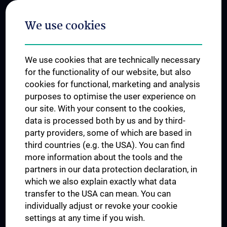
Postgraduate Trainings
We use cookies
Dual Career
Trusted Reseach - Research Security - Foreign Interference
We use cookies that are technically necessary
UNESCO Chair on Bioethics
for the functionality of our website, but also
MUVI
cookies for functional, marketing and analysis
purposes to optimise the user experience on
our site. With your consent to the cookies,
Connect with us
data is processed both by us and by third-
party providers, some of which are based in
third countries (e.g. the USA). You can find
more information about the tools and the
partners in our data protection declaration, in
which we also explain exactly what data
PRESSE
transfer to the USA can mean. You can
JOBS
individually adjust or revoke your cookie
MEDUNI SHOP
settings at any time if you wish.