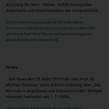
Abteilung für Herz-, Thorax-, Gefäßchirurgische
Anästhesie und Intensivmedizin der Universitätskli...
https://www.meduniwien.ac.at/web/ueber-
uns/events/detail/postgraduales-curriculum-klin-
abteilung-fuer-herz-thorax-gefaesschirurgische-
anaesthesie-und-intensivme/
News
...Alle News Am 25. März 2010 hält Univ. Prof. Dr.
Michael Hiesmayr seine Antrittsvorlesung über „Das
Normale in Anästhesie und Intensivmedizin.“ Michael
Hiesmayr bekleidet seit 1. 7. 2008...
https://www.meduniwien.ac.at/web/ueber-