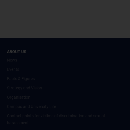
ABOUT US
News
Events
Facts & Figures
Strategy and Vision
Organisation
Campus and University Life
Contact points for victims of discrimination and sexual
harassment