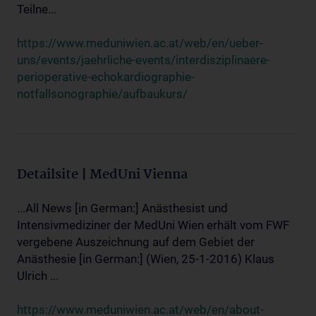
Teilne...
https://www.meduniwien.ac.at/web/en/ueber-
uns/events/jaehrliche-events/interdisziplinaere-
perioperative-echokardiographie-
notfallsonographie/aufbaukurs/
Detailsite | MedUni Vienna
...All News [in German:] Anästhesist und
Intensivmediziner der MedUni Wien erhält vom FWF
vergebene Auszeichnung auf dem Gebiet der
Anästhesie [in German:] (Wien, 25-1-2016) Klaus
Ulrich ...
https://www.meduniwien.ac.at/web/en/about-