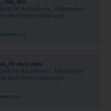
, Tim, BSc
linik für Anästhesie, Allgemeine
zin und Schmerztherapie
uniwien.ac.at
as, Dr.med.univ.
linik für Anästhesie, Allgemeine
zin und Schmerztherapie
wien.ac.at