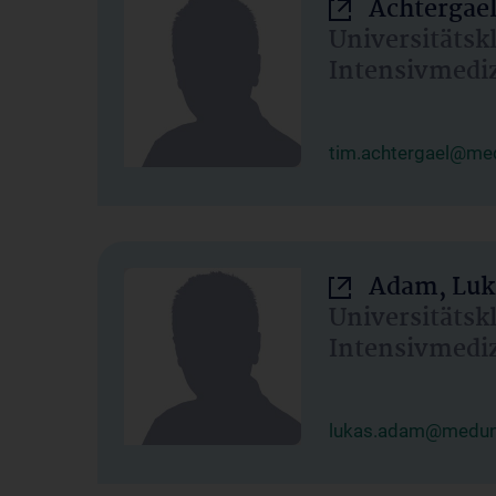
Achtergael
Universitätsk
Intensivmedi
tim.achtergael@med
Adam, Luk
Universitätsk
Intensivmedi
lukas.adam@meduni