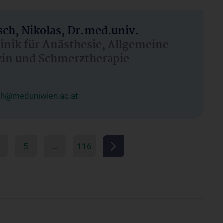
ch, Nikolas, Dr.med.univ.
linik für Anästhesie, Allgemeine
zin und Schmerztherapie
ch@meduniwien.ac.at
5
…
116