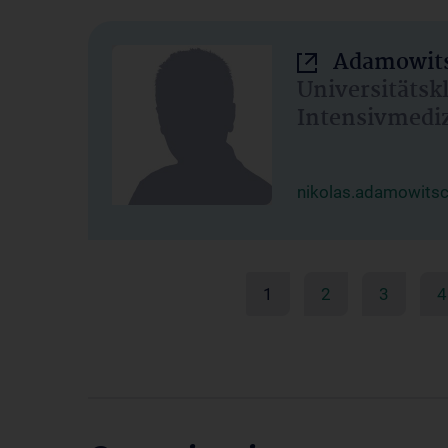
Adamowits
Universitätsk
Intensivmedi
nikolas.adamowits
1
2
3
4