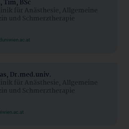
, Tim, BSc
linik für Anästhesie, Allgemeine
zin und Schmerztherapie
uniwien.ac.at
as, Dr.med.univ.
linik für Anästhesie, Allgemeine
zin und Schmerztherapie
wien.ac.at