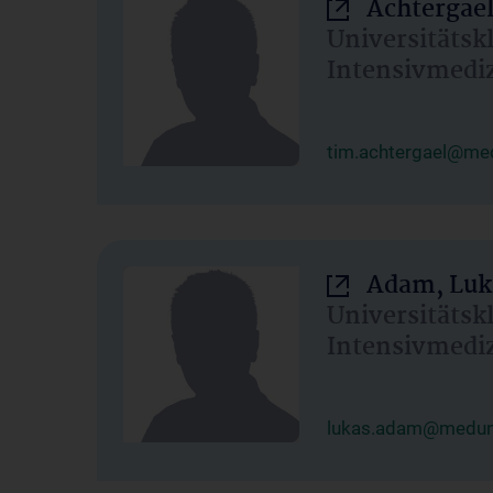
Achtergael
Universitätsk
Intensivmedi
tim.achtergael@med
Adam, Luk
Universitätsk
Intensivmedi
lukas.adam@meduni