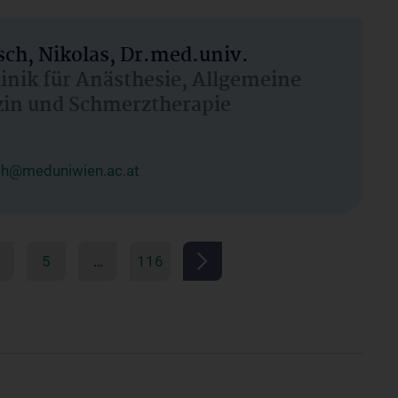
ch, Nikolas, Dr.med.univ.
linik für Anästhesie, Allgemeine
zin und Schmerztherapie
ch@meduniwien.ac.at
5
…
116