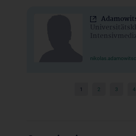
Adamowits
Universitätsk
Intensivmedi
nikolas.adamowits
1
2
3
4