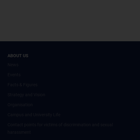
ABOUT US
News
Events
Facts & Figures
Strategy and Vision
Organisation
Campus and University Life
Contact points for victims of discrimination and sexual
harassment