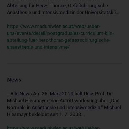
Abteilung für Herz-, Thorax-, Gefäßchirurgische
Anästhesie und Intensivmedizin der Universitätskli...
https://www.meduniwien.ac.at/web/ueber-
uns/events/detail/postgraduales-curriculum-klin-
abteilung-fuer-herz-thorax-gefaesschirurgische-
anaesthesie-und-intensivme/
News
...Alle News Am 25. März 2010 hält Univ. Prof. Dr.
Michael Hiesmayr seine Antrittsvorlesung über „Das
Normale in Anästhesie und Intensivmedizin.“ Michael
Hiesmayr bekleidet seit 1. 7. 2008...
https://www.meduniwien.ac.at/web/ueber-