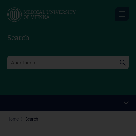
Skip
to
main
content
Search
Home
Search