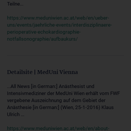
Teilne...
https://www.meduniwien.ac.at/web/en/ueber-
uns/events/jaehrliche-events/interdisziplinaere-
perioperative-echokardiographie-
notfallsonographie/aufbaukurs/
Detailsite | MedUni Vienna
...All News [in German:] Anästhesist und
Intensivmediziner der MedUni Wien erhält vom FWF
vergebene Auszeichnung auf dem Gebiet der
Anästhesie [in German:] (Wien, 25-1-2016) Klaus
Ulrich ...
https://www.meduniwien.ac.at/web/en/about-