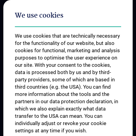
Postgraduate Trainings
We use cookies
Dual Career
Trusted Reseach - Research Security - Foreign Interference
We use cookies that are technically necessary
UNESCO Chair on Bioethics
for the functionality of our website, but also
MUVI
cookies for functional, marketing and analysis
purposes to optimise the user experience on
our site. With your consent to the cookies,
Connect with us
data is processed both by us and by third-
party providers, some of which are based in
third countries (e.g. the USA). You can find
more information about the tools and the
partners in our data protection declaration, in
which we also explain exactly what data
PRESSE
transfer to the USA can mean. You can
JOBS
individually adjust or revoke your cookie
MEDUNI SHOP
settings at any time if you wish.