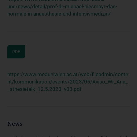
uns/news/detail/prof-dr-michael-hiesmayr-das-
normale-in-anaesthesie-und-intensivmedizin/
PDF
https://www.meduniwien.ac.at/web/fileadmin/conte
nt/kommunikation/events/2023/05/Aviso_Wr_Ana_
_sthesietalk_12.5.2023_v03.pdf
News