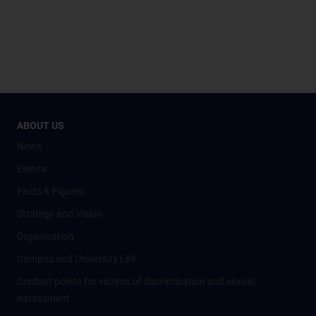
ABOUT US
News
Events
Facts & Figures
Strategy and Vision
Organisation
Campus and University Life
Contact points for victims of discrimination and sexual
harassment