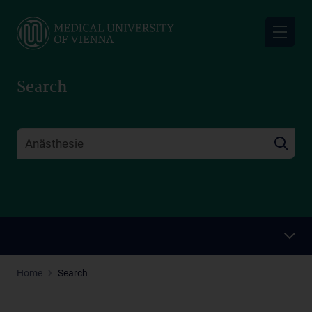
Skip
to
main
content
Search
Home
Search