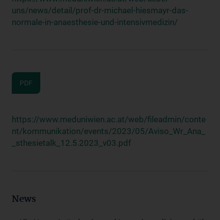
uns/news/detail/prof-dr-michael-hiesmayr-das-
normale-in-anaesthesie-und-intensivmedizin/
PDF
https://www.meduniwien.ac.at/web/fileadmin/conte
nt/kommunikation/events/2023/05/Aviso_Wr_Ana_
_sthesietalk_12.5.2023_v03.pdf
News