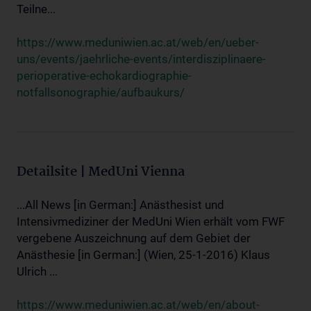
Teilne...
https://www.meduniwien.ac.at/web/en/ueber-
uns/events/jaehrliche-events/interdisziplinaere-
perioperative-echokardiographie-
notfallsonographie/aufbaukurs/
Detailsite | MedUni Vienna
...All News [in German:] Anästhesist und
Intensivmediziner der MedUni Wien erhält vom FWF
vergebene Auszeichnung auf dem Gebiet der
Anästhesie [in German:] (Wien, 25-1-2016) Klaus
Ulrich ...
https://www.meduniwien.ac.at/web/en/about-