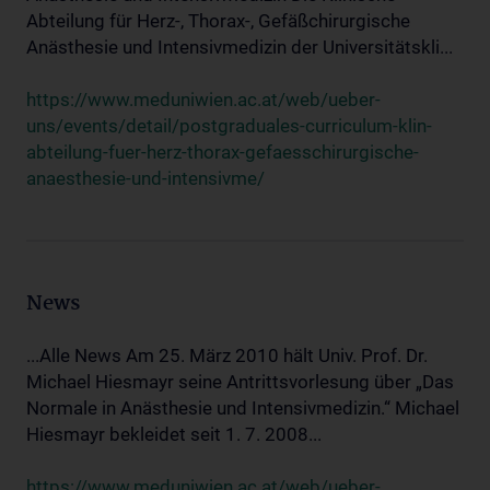
Abteilung für Herz-, Thorax-, Gefäßchirurgische
Anästhesie und Intensivmedizin der Universitätskli...
https://www.meduniwien.ac.at/web/ueber-
uns/events/detail/postgraduales-curriculum-klin-
abteilung-fuer-herz-thorax-gefaesschirurgische-
anaesthesie-und-intensivme/
News
...Alle News Am 25. März 2010 hält Univ. Prof. Dr.
Michael Hiesmayr seine Antrittsvorlesung über „Das
Normale in Anästhesie und Intensivmedizin.“ Michael
Hiesmayr bekleidet seit 1. 7. 2008...
https://www.meduniwien.ac.at/web/ueber-