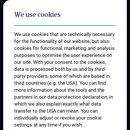
Postgraduate Trainings
We use cookies
Dual Career
Trusted Reseach - Research Security - Foreign Interference
We use cookies that are technically necessary
UNESCO Chair on Bioethics
for the functionality of our website, but also
MUVI
cookies for functional, marketing and analysis
purposes to optimise the user experience on
our site. With your consent to the cookies,
Connect with us
data is processed both by us and by third-
party providers, some of which are based in
third countries (e.g. the USA). You can find
more information about the tools and the
partners in our data protection declaration, in
which we also explain exactly what data
PRESSE
transfer to the USA can mean. You can
JOBS
individually adjust or revoke your cookie
MEDUNI SHOP
settings at any time if you wish.