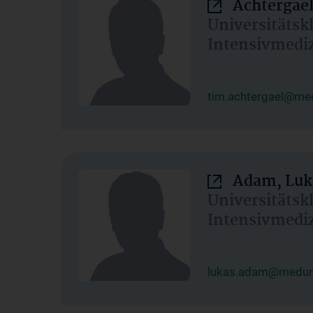
Achtergael
Universitätsk
Intensivmedi
tim.achtergael@med
Adam, Luk
Universitätsk
Intensivmedi
lukas.adam@meduni