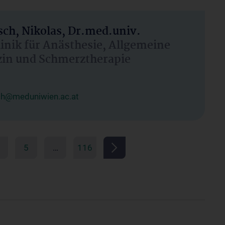
ch, Nikolas, Dr.med.univ.
linik für Anästhesie, Allgemeine
zin und Schmerztherapie
ch@meduniwien.ac.at
5
…
116