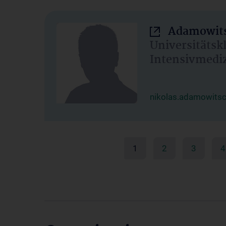
Adamowits
Universitätsk
Intensivmedi
nikolas.adamowits
1
2
3
4