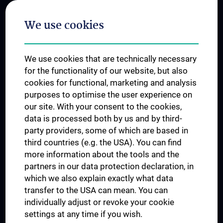
Postgraduate Trainings
We use cookies
Dual Career
Trusted Reseach - Research Security - Foreign Interference
We use cookies that are technically necessary
UNESCO Chair on Bioethics
for the functionality of our website, but also
MUVI
cookies for functional, marketing and analysis
purposes to optimise the user experience on
our site. With your consent to the cookies,
Connect with us
data is processed both by us and by third-
party providers, some of which are based in
third countries (e.g. the USA). You can find
more information about the tools and the
partners in our data protection declaration, in
which we also explain exactly what data
PRESSE
transfer to the USA can mean. You can
JOBS
individually adjust or revoke your cookie
MEDUNI SHOP
settings at any time if you wish.