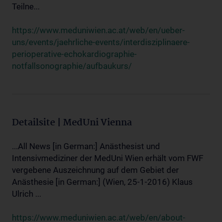
Teilne...
https://www.meduniwien.ac.at/web/en/ueber-
uns/events/jaehrliche-events/interdisziplinaere-
perioperative-echokardiographie-
notfallsonographie/aufbaukurs/
Detailsite | MedUni Vienna
...All News [in German:] Anästhesist und
Intensivmediziner der MedUni Wien erhält vom FWF
vergebene Auszeichnung auf dem Gebiet der
Anästhesie [in German:] (Wien, 25-1-2016) Klaus
Ulrich ...
https://www.meduniwien.ac.at/web/en/about-