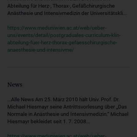
Abteilung für Herz-, Thorax-, Gefäßchirurgische
Anästhesie und Intensivmedizin der Universitätskli...
https://www.meduniwien.ac.at/web/ueber-
uns/events/detail/postgraduales-curriculum-klin-
abteilung-fuer-herz-thorax-gefaesschirurgische-
anaesthesie-und-intensivme/
News
...Alle News Am 25. März 2010 hält Univ. Prof. Dr.
Michael Hiesmayr seine Antrittsvorlesung über „Das
Normale in Anästhesie und Intensivmedizin.“ Michael
Hiesmayr bekleidet seit 1. 7. 2008...
https://www.meduniwien.ac.at/web/ueber-