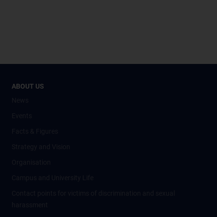
ABOUT US
News
Events
Facts & Figures
Strategy and Vision
Organisation
Campus and University Life
Contact points for victims of discrimination and sexual
harassment