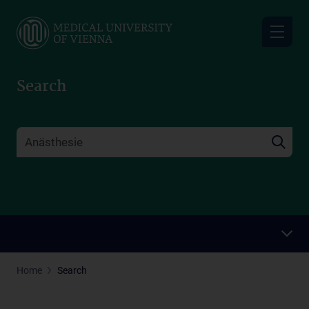
Skip
to
main
content
Search
Home
Search