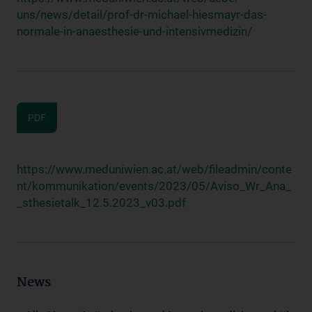
uns/news/detail/prof-dr-michael-hiesmayr-das-
normale-in-anaesthesie-und-intensivmedizin/
PDF
https://www.meduniwien.ac.at/web/fileadmin/conte
nt/kommunikation/events/2023/05/Aviso_Wr_Ana_
_sthesietalk_12.5.2023_v03.pdf
News