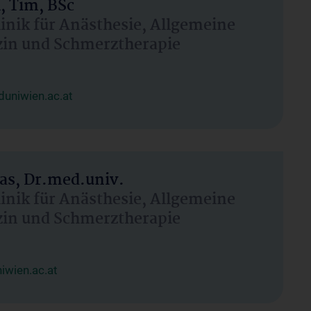
, Tim, BSc
linik für Anästhesie, Allgemeine
zin und Schmerztherapie
uniwien.ac.at
as, Dr.med.univ.
linik für Anästhesie, Allgemeine
zin und Schmerztherapie
wien.ac.at