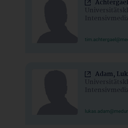
Achtergael
Universitätsk
Intensivmedi
tim.achtergael@med
Adam, Luk
Universitätsk
Intensivmedi
lukas.adam@meduni