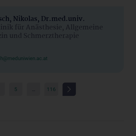
ch, Nikolas, Dr.med.univ.
linik für Anästhesie, Allgemeine
zin und Schmerztherapie
ch@meduniwien.ac.at
5
…
116