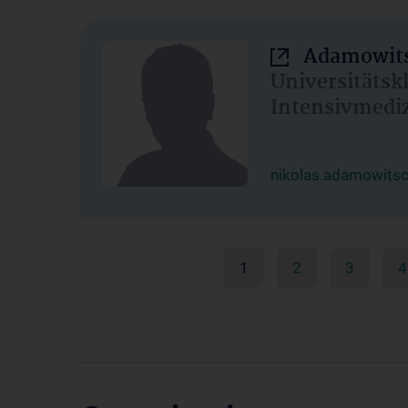
Adamowits
Universitätsk
Intensivmedi
nikolas.adamowits
1
2
3
4