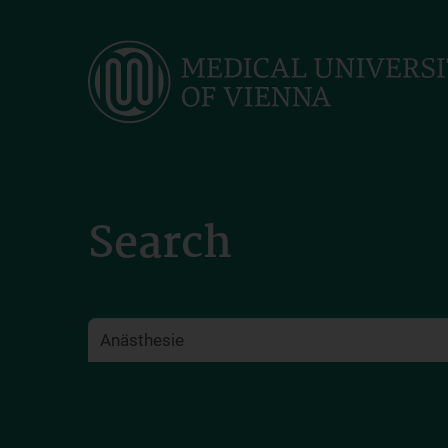
Skip
to
main
content
Search