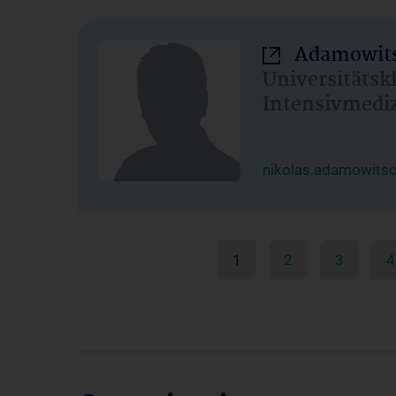
Adamowits
Universitätsk
Intensivmedi
nikolas.adamowits
1
2
3
4