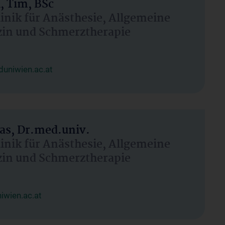
, Tim, BSc
linik für Anästhesie, Allgemeine
zin und Schmerztherapie
uniwien.ac.at
as, Dr.med.univ.
linik für Anästhesie, Allgemeine
zin und Schmerztherapie
wien.ac.at