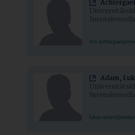
Achtergael
Universitätsk
Intensivmedi
tim.achtergael@med
Adam, Luk
Universitätsk
Intensivmedi
lukas.adam@meduni