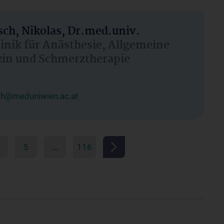
ch, Nikolas, Dr.med.univ.
linik für Anästhesie, Allgemeine
zin und Schmerztherapie
ch@meduniwien.ac.at
5
…
116