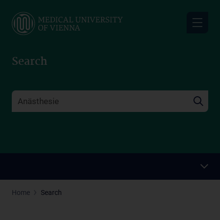
Skip
to
main
content
Search
Home
Search