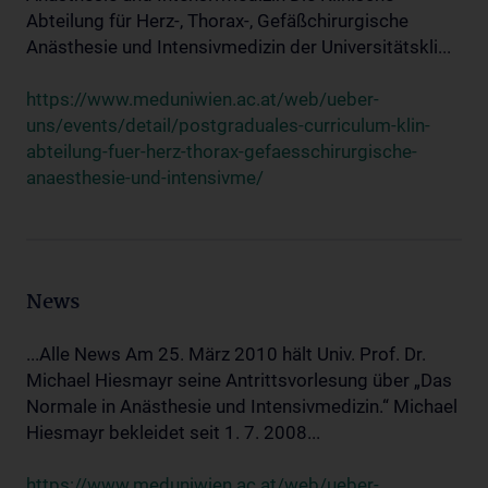
Abteilung für Herz-, Thorax-, Gefäßchirurgische
Anästhesie und Intensivmedizin der Universitätskli...
https://www.meduniwien.ac.at/web/ueber-
uns/events/detail/postgraduales-curriculum-klin-
abteilung-fuer-herz-thorax-gefaesschirurgische-
anaesthesie-und-intensivme/
News
...Alle News Am 25. März 2010 hält Univ. Prof. Dr.
Michael Hiesmayr seine Antrittsvorlesung über „Das
Normale in Anästhesie und Intensivmedizin.“ Michael
Hiesmayr bekleidet seit 1. 7. 2008...
https://www.meduniwien.ac.at/web/ueber-