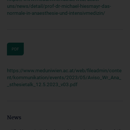
uns/news/detail/prof-dr-michael-hiesmayr-das-
normale-in-anaesthesie-und-intensivmedizin/
PDF
https://www.meduniwien.ac.at/web/fileadmin/conte
nt/kommunikation/events/2023/05/Aviso_Wr_Ana_
_sthesietalk_12.5.2023_v03.pdf
News