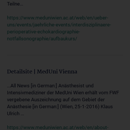
Teilne...
https://www.meduniwien.ac.at/web/en/ueber-
uns/events/jaehrliche-events/interdisziplinaere-
perioperative-echokardiographie-
notfallsonographie/aufbaukurs/
Detailsite | MedUni Vienna
...All News [in German:] Anästhesist und
Intensivmediziner der MedUni Wien erhält vom FWF
vergebene Auszeichnung auf dem Gebiet der
Anästhesie [in German:] (Wien, 25-1-2016) Klaus
Ulrich ...
https://www.meduniwien.ac.at/web/en/about-