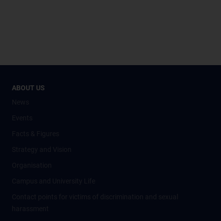
ABOUT US
News
Events
Facts & Figures
Strategy and Vision
Organisation
Campus and University Life
Contact points for victims of discrimination and sexual
harassment