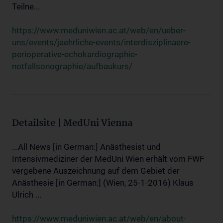
Teilne...
https://www.meduniwien.ac.at/web/en/ueber-
uns/events/jaehrliche-events/interdisziplinaere-
perioperative-echokardiographie-
notfallsonographie/aufbaukurs/
Detailsite | MedUni Vienna
...All News [in German:] Anästhesist und
Intensivmediziner der MedUni Wien erhält vom FWF
vergebene Auszeichnung auf dem Gebiet der
Anästhesie [in German:] (Wien, 25-1-2016) Klaus
Ulrich ...
https://www.meduniwien.ac.at/web/en/about-