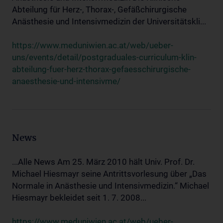
Abteilung für Herz-, Thorax-, Gefäßchirurgische
Anästhesie und Intensivmedizin der Universitätskli...
https://www.meduniwien.ac.at/web/ueber-
uns/events/detail/postgraduales-curriculum-klin-
abteilung-fuer-herz-thorax-gefaesschirurgische-
anaesthesie-und-intensivme/
News
...Alle News Am 25. März 2010 hält Univ. Prof. Dr.
Michael Hiesmayr seine Antrittsvorlesung über „Das
Normale in Anästhesie und Intensivmedizin.“ Michael
Hiesmayr bekleidet seit 1. 7. 2008...
https://www.meduniwien.ac.at/web/ueber-