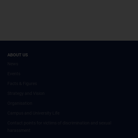
ABOUT US
News
Events
Facts & Figures
Strategy and Vision
Organisation
Campus and University Life
Contact points for victims of discrimination and sexual
harassment