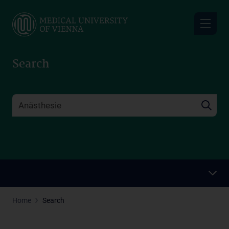
Skip
to
main
content
Search
Home
Search