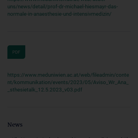
uns/news/detail/prof-dr-michael-hiesmayr-das-
normale-in-anaesthesie-und-intensivmedizin/
PDF
https://www.meduniwien.ac.at/web/fileadmin/conte
nt/kommunikation/events/2023/05/Aviso_Wr_Ana_
_sthesietalk_12.5.2023_v03.pdf
News