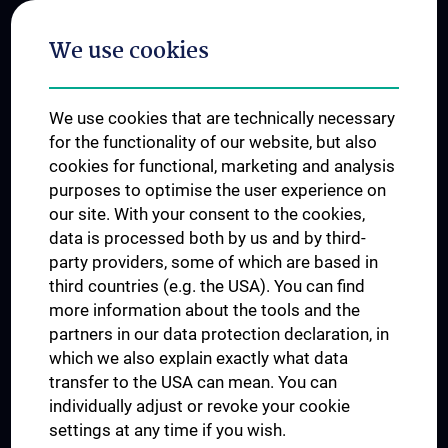
Postgraduate Trainings
We use cookies
Dual Career
Trusted Reseach - Research Security - Foreign Interference
We use cookies that are technically necessary
UNESCO Chair on Bioethics
for the functionality of our website, but also
MUVI
cookies for functional, marketing and analysis
purposes to optimise the user experience on
our site. With your consent to the cookies,
Connect with us
data is processed both by us and by third-
party providers, some of which are based in
third countries (e.g. the USA). You can find
more information about the tools and the
partners in our data protection declaration, in
which we also explain exactly what data
PRESSE
transfer to the USA can mean. You can
JOBS
individually adjust or revoke your cookie
MEDUNI SHOP
settings at any time if you wish.