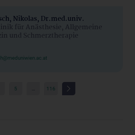
ch, Nikolas, Dr.med.univ.
linik für Anästhesie, Allgemeine
zin und Schmerztherapie
ch@meduniwien.ac.at
5
…
116