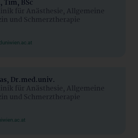
, Tim, BSc
linik für Anästhesie, Allgemeine
zin und Schmerztherapie
uniwien.ac.at
as, Dr.med.univ.
linik für Anästhesie, Allgemeine
zin und Schmerztherapie
wien.ac.at