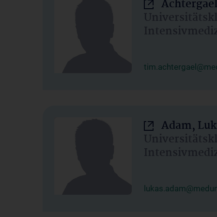
Achtergael
Universitätsk
Intensivmedi
tim.achtergael@med
Adam, Luk
Universitätsk
Intensivmedi
lukas.adam@meduni