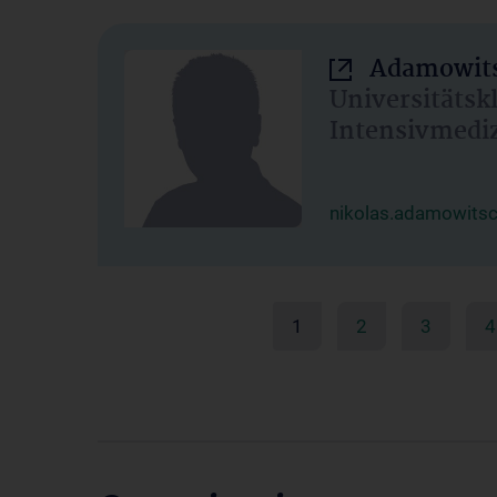
Adamowits
Universitätsk
Intensivmedi
nikolas.adamowits
1
2
3
4