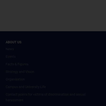
ABOUT US
News
Events
Facts & Figures
Strategy and Vision
Organisation
Campus and University Life
Contact points for victims of discrimination and sexual
harassment