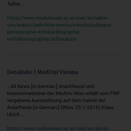
Teilne...
https://www.meduniwien.ac.at/web/en/ueber-
uns/events/jaehrliche-events/interdisziplinaere-
perioperative-echokardiographie-
notfallsonographie/aufbaukurs/
Detailsite | MedUni Vienna
...All News [in German:] Anästhesist und
Intensivmediziner der MedUni Wien erhält vom FWF
vergebene Auszeichnung auf dem Gebiet der
Anästhesie [in German:] (Wien, 25-1-2016) Klaus
Ulrich ...
https://www.meduniwien.ac.at/web/en/about-