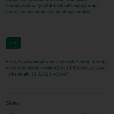
uns/news/detail/prof-dr-michael-hiesmayr-das-
normale-in-anaesthesie-und-intensivmedizin/
PDF
https://www.meduniwien.ac.at/web/fileadmin/conte
nt/kommunikation/events/2023/05/Aviso_Wr_Ana_
_sthesietalk_12.5.2023_v03.pdf
News