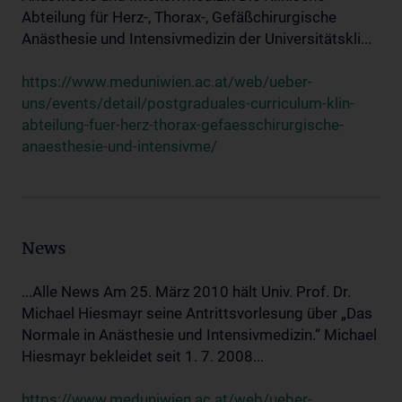
Abteilung für Herz-, Thorax-, Gefäßchirurgische
Anästhesie und Intensivmedizin der Universitätskli...
https://www.meduniwien.ac.at/web/ueber-
uns/events/detail/postgraduales-curriculum-klin-
abteilung-fuer-herz-thorax-gefaesschirurgische-
anaesthesie-und-intensivme/
News
...Alle News Am 25. März 2010 hält Univ. Prof. Dr.
Michael Hiesmayr seine Antrittsvorlesung über „Das
Normale in Anästhesie und Intensivmedizin.“ Michael
Hiesmayr bekleidet seit 1. 7. 2008...
https://www.meduniwien.ac.at/web/ueber-