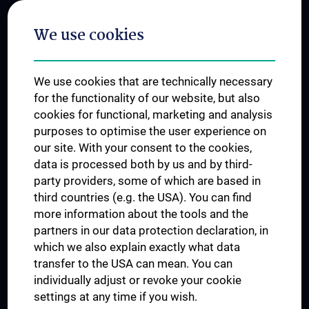
Postgraduate Trainings
We use cookies
Dual Career
Trusted Reseach - Research Security - Foreign Interference
We use cookies that are technically necessary
UNESCO Chair on Bioethics
for the functionality of our website, but also
MUVI
cookies for functional, marketing and analysis
purposes to optimise the user experience on
our site. With your consent to the cookies,
Connect with us
data is processed both by us and by third-
party providers, some of which are based in
third countries (e.g. the USA). You can find
more information about the tools and the
partners in our data protection declaration, in
which we also explain exactly what data
PRESSE
transfer to the USA can mean. You can
JOBS
individually adjust or revoke your cookie
MEDUNI SHOP
settings at any time if you wish.