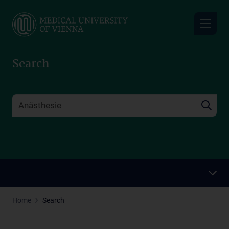
Skip
to
main
content
Search
Home
Search