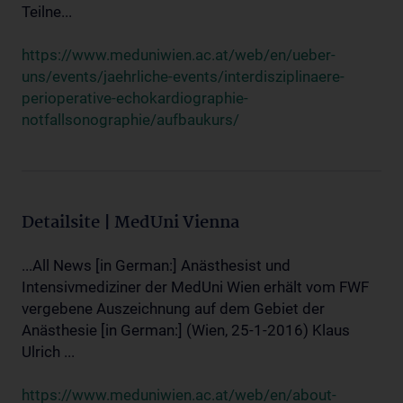
Teilne...
https://www.meduniwien.ac.at/web/en/ueber-
uns/events/jaehrliche-events/interdisziplinaere-
perioperative-echokardiographie-
notfallsonographie/aufbaukurs/
Detailsite | MedUni Vienna
...All News [in German:] Anästhesist und
Intensivmediziner der MedUni Wien erhält vom FWF
vergebene Auszeichnung auf dem Gebiet der
Anästhesie [in German:] (Wien, 25-1-2016) Klaus
Ulrich ...
https://www.meduniwien.ac.at/web/en/about-