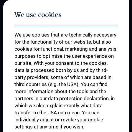
Postgraduate Trainings
We use cookies
Dual Career
Trusted Reseach - Research Security - Foreign Interference
We use cookies that are technically necessary
UNESCO Chair on Bioethics
for the functionality of our website, but also
MUVI
cookies for functional, marketing and analysis
purposes to optimise the user experience on
our site. With your consent to the cookies,
Connect with us
data is processed both by us and by third-
party providers, some of which are based in
third countries (e.g. the USA). You can find
more information about the tools and the
partners in our data protection declaration, in
which we also explain exactly what data
PRESSE
transfer to the USA can mean. You can
JOBS
individually adjust or revoke your cookie
MEDUNI SHOP
settings at any time if you wish.