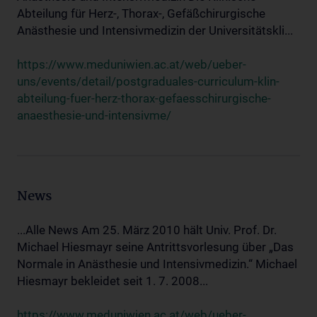
Abteilung für Herz-, Thorax-, Gefäßchirurgische
Anästhesie und Intensivmedizin der Universitätskli...
https://www.meduniwien.ac.at/web/ueber-
uns/events/detail/postgraduales-curriculum-klin-
abteilung-fuer-herz-thorax-gefaesschirurgische-
anaesthesie-und-intensivme/
News
...Alle News Am 25. März 2010 hält Univ. Prof. Dr.
Michael Hiesmayr seine Antrittsvorlesung über „Das
Normale in Anästhesie und Intensivmedizin.“ Michael
Hiesmayr bekleidet seit 1. 7. 2008...
https://www.meduniwien.ac.at/web/ueber-