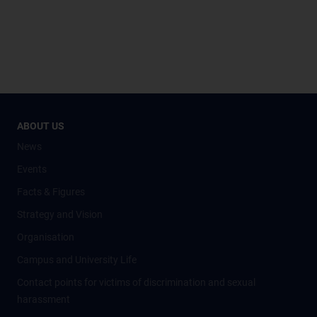
ABOUT US
News
Events
Facts & Figures
Strategy and Vision
Organisation
Campus and University Life
Contact points for victims of discrimination and sexual
harassment