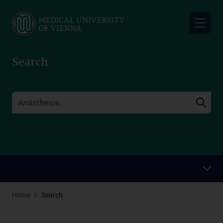
Skip
to
main
content
Search
Home
Search