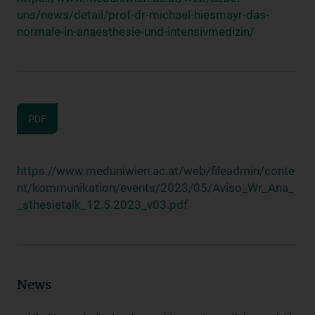
uns/news/detail/prof-dr-michael-hiesmayr-das-
normale-in-anaesthesie-und-intensivmedizin/
PDF
https://www.meduniwien.ac.at/web/fileadmin/conte
nt/kommunikation/events/2023/05/Aviso_Wr_Ana_
_sthesietalk_12.5.2023_v03.pdf
News