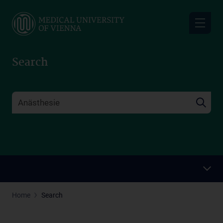
Skip
to
main
content
Search
Home
Search