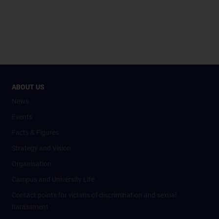
ABOUT US
News
Events
Facts & Figures
Strategy and Vision
Organisation
Campus and University Life
Contact points for victims of discrimination and sexual
harassment