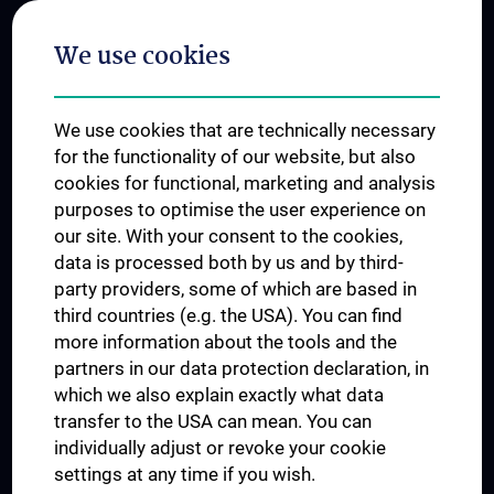
Postgraduate Trainings
We use cookies
Dual Career
Trusted Reseach - Research Security - Foreign Interference
We use cookies that are technically necessary
UNESCO Chair on Bioethics
for the functionality of our website, but also
MUVI
cookies for functional, marketing and analysis
purposes to optimise the user experience on
our site. With your consent to the cookies,
Connect with us
data is processed both by us and by third-
party providers, some of which are based in
third countries (e.g. the USA). You can find
more information about the tools and the
partners in our data protection declaration, in
which we also explain exactly what data
PRESSE
transfer to the USA can mean. You can
JOBS
individually adjust or revoke your cookie
MEDUNI SHOP
settings at any time if you wish.