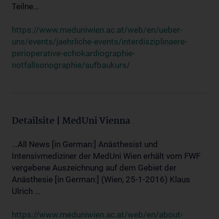
Teilne...
https://www.meduniwien.ac.at/web/en/ueber-
uns/events/jaehrliche-events/interdisziplinaere-
perioperative-echokardiographie-
notfallsonographie/aufbaukurs/
Detailsite | MedUni Vienna
...All News [in German:] Anästhesist und
Intensivmediziner der MedUni Wien erhält vom FWF
vergebene Auszeichnung auf dem Gebiet der
Anästhesie [in German:] (Wien, 25-1-2016) Klaus
Ulrich ...
https://www.meduniwien.ac.at/web/en/about-