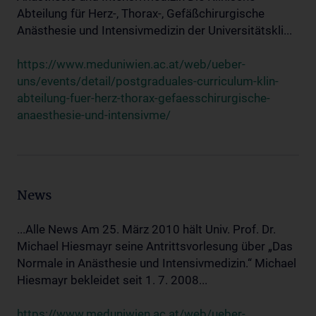
Abteilung für Herz-, Thorax-, Gefäßchirurgische
Anästhesie und Intensivmedizin der Universitätskli...
https://www.meduniwien.ac.at/web/ueber-
uns/events/detail/postgraduales-curriculum-klin-
abteilung-fuer-herz-thorax-gefaesschirurgische-
anaesthesie-und-intensivme/
News
...Alle News Am 25. März 2010 hält Univ. Prof. Dr.
Michael Hiesmayr seine Antrittsvorlesung über „Das
Normale in Anästhesie und Intensivmedizin.“ Michael
Hiesmayr bekleidet seit 1. 7. 2008...
https://www.meduniwien.ac.at/web/ueber-