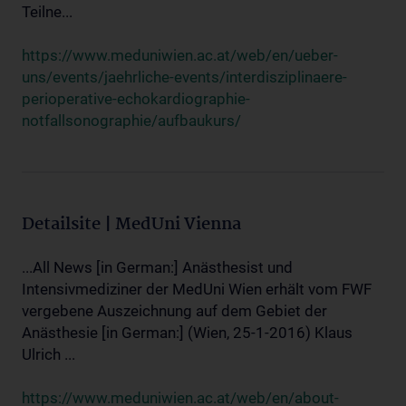
Teilne...
https://www.meduniwien.ac.at/web/en/ueber-
uns/events/jaehrliche-events/interdisziplinaere-
perioperative-echokardiographie-
notfallsonographie/aufbaukurs/
Detailsite | MedUni Vienna
...All News [in German:] Anästhesist und
Intensivmediziner der MedUni Wien erhält vom FWF
vergebene Auszeichnung auf dem Gebiet der
Anästhesie [in German:] (Wien, 25-1-2016) Klaus
Ulrich ...
https://www.meduniwien.ac.at/web/en/about-