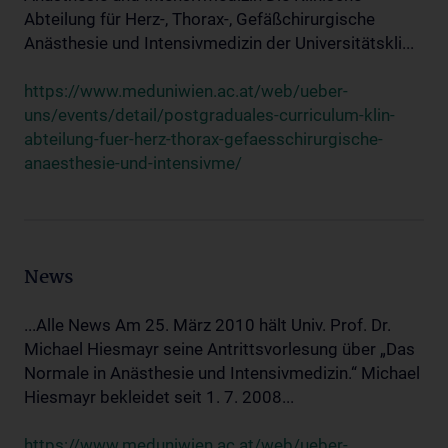
Abteilung für Herz-, Thorax-, Gefäßchirurgische
Anästhesie und Intensivmedizin der Universitätskli...
https://www.meduniwien.ac.at/web/ueber-
uns/events/detail/postgraduales-curriculum-klin-
abteilung-fuer-herz-thorax-gefaesschirurgische-
anaesthesie-und-intensivme/
News
...Alle News Am 25. März 2010 hält Univ. Prof. Dr.
Michael Hiesmayr seine Antrittsvorlesung über „Das
Normale in Anästhesie und Intensivmedizin.“ Michael
Hiesmayr bekleidet seit 1. 7. 2008...
https://www.meduniwien.ac.at/web/ueber-