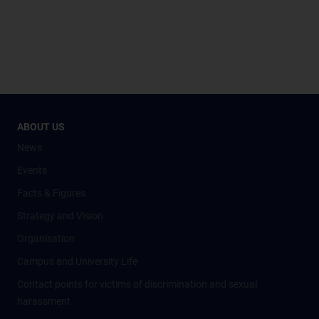
ABOUT US
News
Events
Facts & Figures
Strategy and Vision
Organisation
Campus and University Life
Contact points for victims of discrimination and sexual
harassment