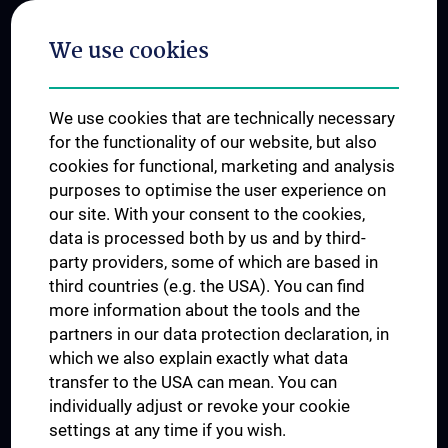
Postgraduate Trainings
We use cookies
Dual Career
Trusted Reseach - Research Security - Foreign Interference
We use cookies that are technically necessary
UNESCO Chair on Bioethics
for the functionality of our website, but also
MUVI
cookies for functional, marketing and analysis
purposes to optimise the user experience on
our site. With your consent to the cookies,
Connect with us
data is processed both by us and by third-
party providers, some of which are based in
third countries (e.g. the USA). You can find
more information about the tools and the
partners in our data protection declaration, in
which we also explain exactly what data
PRESSE
transfer to the USA can mean. You can
JOBS
individually adjust or revoke your cookie
MEDUNI SHOP
settings at any time if you wish.