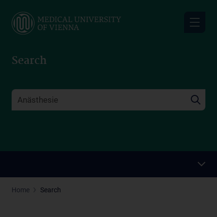
Skip
to
main
content
Search
Home
Search