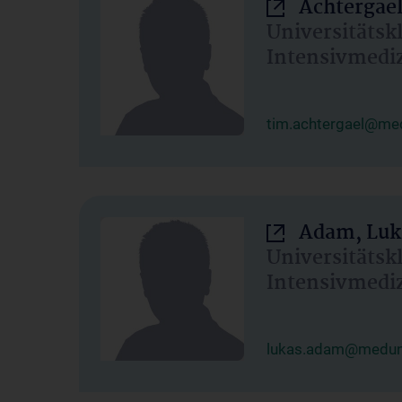
Achtergael
Universitätsk
Intensivmedi
tim.achtergael@med
Adam, Luk
Universitätsk
Intensivmedi
lukas.adam@meduni