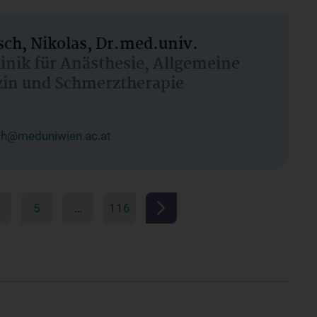
ch, Nikolas, Dr.med.univ.
linik für Anästhesie, Allgemeine
zin und Schmerztherapie
ch@meduniwien.ac.at
5
…
116