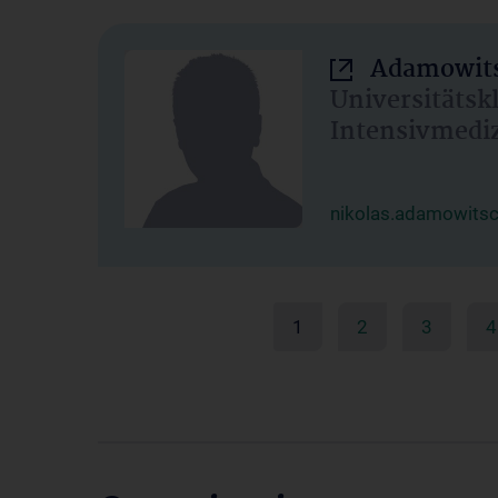
Adamowits
Universitätsk
Intensivmedi
nikolas.adamowits
1
2
3
4