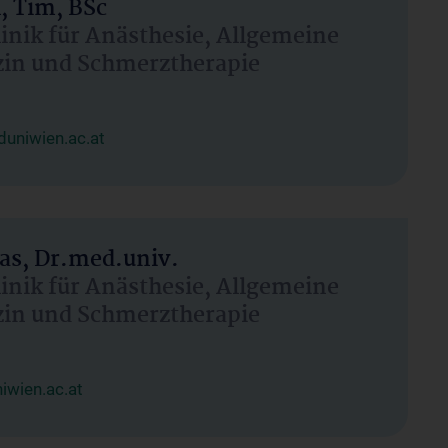
, Tim, BSc
linik für Anästhesie, Allgemeine
zin und Schmerztherapie
uniwien.ac.at
as, Dr.med.univ.
linik für Anästhesie, Allgemeine
zin und Schmerztherapie
wien.ac.at