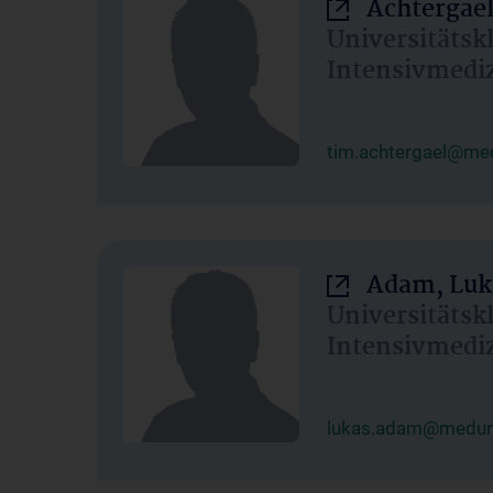
Achtergael
Universitätsk
Intensivmedi
tim.achtergael@med
Adam, Luk
Universitätsk
Intensivmedi
lukas.adam@meduni