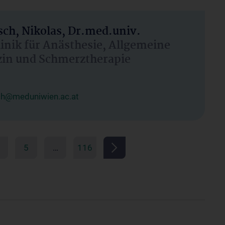
ch, Nikolas, Dr.med.univ.
linik für Anästhesie, Allgemeine
zin und Schmerztherapie
ch@meduniwien.ac.at
5
…
116