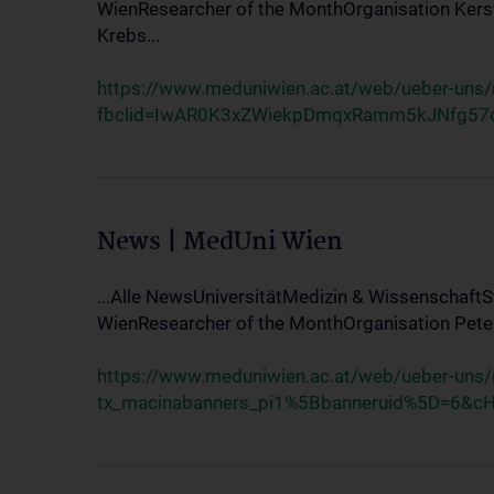
WienResearcher of the MonthOrganisation Kers
Krebs...
https://www.meduniwien.ac.at/web/ueber-uns
fbclid=IwAR0K3xZWiekpDmqxRamm5kJNfg57
News | MedUni Wien
...Alle NewsUniversitätMedizin & Wissenschaf
WienResearcher of the MonthOrganisation Peter 
https://www.meduniwien.ac.at/web/ueber-uns
tx_macinabanners_pi1%5Bbanneruid%5D=6&