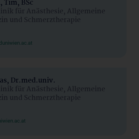
, Tim, BSc
linik für Anästhesie, Allgemeine
zin und Schmerztherapie
uniwien.ac.at
as, Dr.med.univ.
linik für Anästhesie, Allgemeine
zin und Schmerztherapie
wien.ac.at