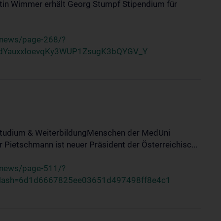
tin Wimmer erhält Georg Stumpf Stipendium für
/news/page-268/?
dYauxxIoevqKy3WUP1ZsugK3bQYGV_Y
tStudium & WeiterbildungMenschen der MedUni
Pietschmann ist neuer Präsident der Österreichisc...
/news/page-511/?
cHash=6d1d6667825ee03651d497498ff8e4c1