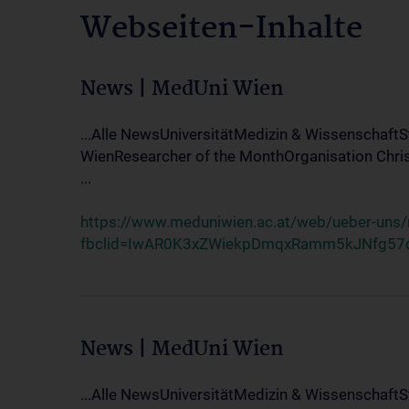
Webseiten-Inhalte
News | MedUni Wien
...Alle NewsUniversitätMedizin & Wissenschaf
WienResearcher of the MonthOrganisation Chri
...
https://www.meduniwien.ac.at/web/ueber-uns
fbclid=IwAR0K3xZWiekpDmqxRamm5kJNfg57
News | MedUni Wien
...Alle NewsUniversitätMedizin & Wissenschaf