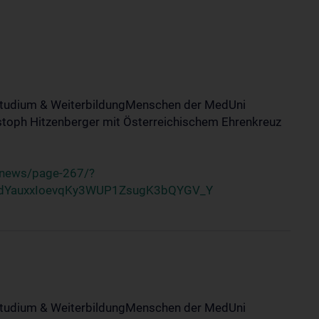
tStudium & WeiterbildungMenschen der MedUni
stoph Hitzenberger mit Österreichischem Ehrenkreuz
/news/page-267/?
dYauxxIoevqKy3WUP1ZsugK3bQYGV_Y
tStudium & WeiterbildungMenschen der MedUni