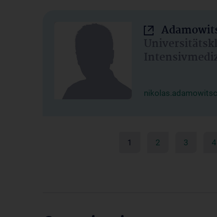
Adamowits
Universitätsk
Intensivmedi
nikolas.adamowits
1
2
3
4