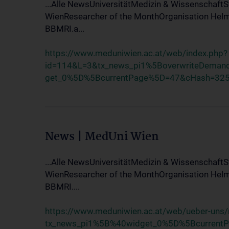
...Alle NewsUniversitätMedizin & Wissenschaf
WienResearcher of the MonthOrganisation Helm
BBMRI.a...
https://www.meduniwien.ac.at/web/index.php?
id=114&L=3&tx_news_pi1%5BoverwriteDema
get_0%5D%5BcurrentPage%5D=47&cHash=32
News | MedUni Wien
...Alle NewsUniversitätMedizin & Wissenschaf
WienResearcher of the MonthOrganisation Helm
BBMRI....
https://www.meduniwien.ac.at/web/ueber-uns
tx_news_pi1%5B%40widget_0%5D%5Bcurrent