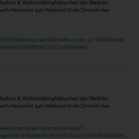
tStudium & WeiterbildungMenschen der MedUni
uth Haslacher zum National Node Director des
nd%5D%5Bcategories%5D=4&tx_news_pi1%5B%40wid
5b49498528885bbc2a722df084d9e1
tStudium & WeiterbildungMenschen der MedUni
uth Haslacher zum National Node Director des
/news/menschen-der-meduni-wien/?
Page%5D=47&cHash=76715fa72a07770b7b3fe2e091