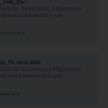
, Tim, BSc
linik für Anästhesie, Allgemeine
zin und Schmerztherapie
uniwien.ac.at
as, Dr.med.univ.
linik für Anästhesie, Allgemeine
zin und Schmerztherapie
wien.ac.at