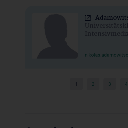
Adamowits
Universitätsk
Intensivmedi
nikolas.adamowits
1
2
3
4