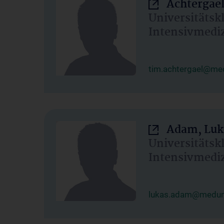
Achtergael
Universitätsk
Intensivmedi
tim.achtergael@med
Adam, Luk
Universitätsk
Intensivmedi
lukas.adam@meduni