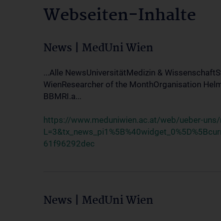
Webseiten-Inhalte
News | MedUni Wien
...Alle NewsUniversitätMedizin & Wissenschaf
WienResearcher of the MonthOrganisation Helm
BBMRI.a...
https://www.meduniwien.ac.at/web/ueber-uns
L=3&tx_news_pi1%5B%40widget_0%5D%5Bcu
61f96292dec
News | MedUni Wien