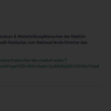
tStudium & WeiterbildungMenschen der MedUni
uth Haslacher zum National Node Director des
/news/menschen-der-meduni-wien/?
rrentPage%5D=49&cHash=2ad6b8a306c099de74aa8