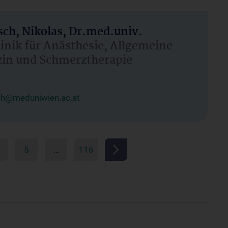
ch, Nikolas, Dr.med.univ.
linik für Anästhesie, Allgemeine
zin und Schmerztherapie
ch@meduniwien.ac.at
5
…
116