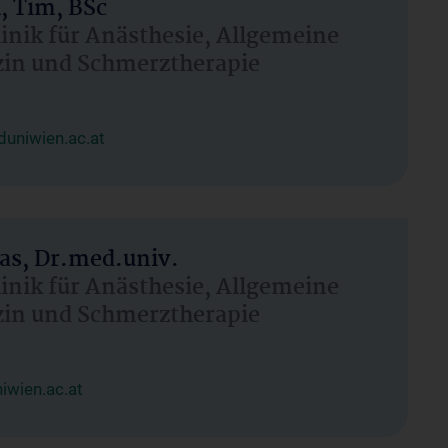
, Tim, BSc
linik für Anästhesie, Allgemeine
zin und Schmerztherapie
uniwien.ac.at
as, Dr.med.univ.
linik für Anästhesie, Allgemeine
zin und Schmerztherapie
wien.ac.at