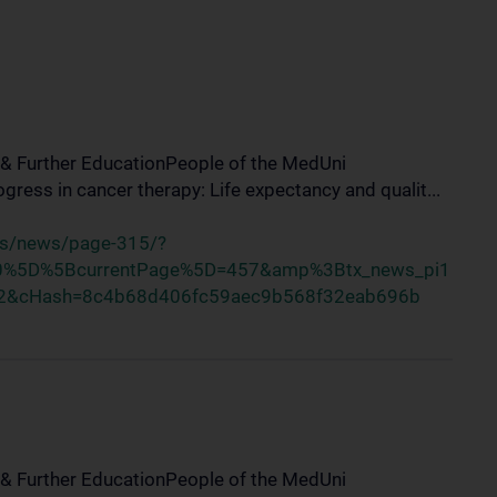
 & Further EducationPeople of the MedUni
ess in cancer therapy: Life expectancy and qualit...
us/news/page-315/?
%5D%5BcurrentPage%5D=457&amp%3Btx_news_pi1
2&cHash=8c4b68d406fc59aec9b568f32eab696b
 & Further EducationPeople of the MedUni