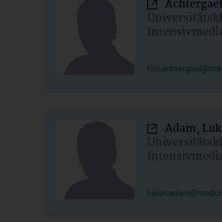
Achtergael
Universitätsk
Intensivmedi
tim.achtergael@med
Adam, Luk
Universitätsk
Intensivmedi
lukas.adam@meduni