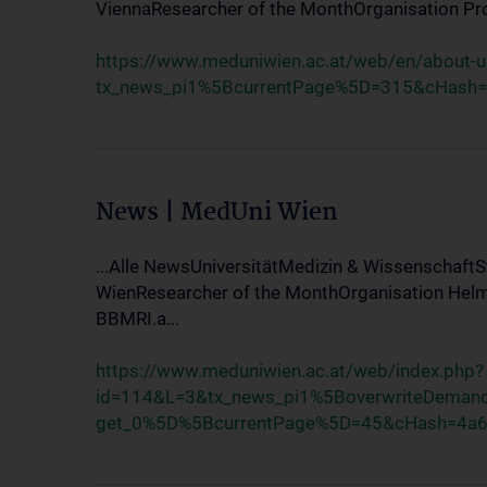
ViennaResearcher of the MonthOrganisation Progr
https://www.meduniwien.ac.at/web/en/about-u
tx_news_pi1%5BcurrentPage%5D=315&cHash
News | MedUni Wien
...Alle NewsUniversitätMedizin & Wissenschaf
WienResearcher of the MonthOrganisation Helm
BBMRI.a...
https://www.meduniwien.ac.at/web/index.php?
id=114&L=3&tx_news_pi1%5BoverwriteDema
get_0%5D%5BcurrentPage%5D=45&cHash=4a