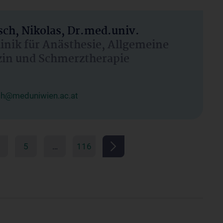
ch, Nikolas, Dr.med.univ.
linik für Anästhesie, Allgemeine
zin und Schmerztherapie
ch@meduniwien.ac.at
5
…
116