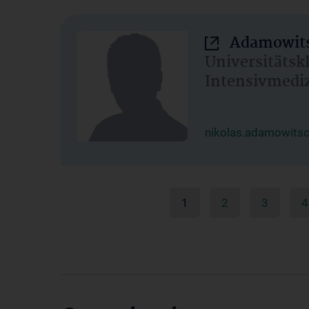
Adamowits
Universitätsk
Intensivmedi
nikolas.adamowits
1
2
3
4