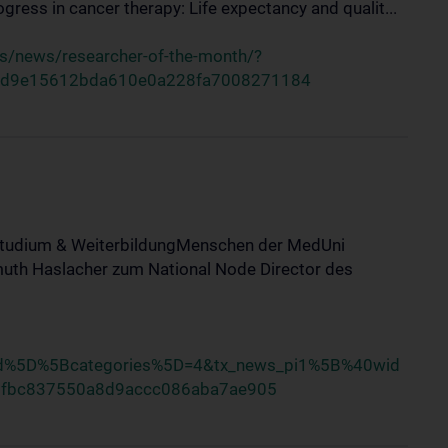
ess in cancer therapy: Life expectancy and qualit...
s/news/researcher-of-the-month/?
=d9e15612bda610e0a228fa7008271184
tStudium & WeiterbildungMenschen der MedUni
uth Haslacher zum National Node Director des
nd%5D%5Bcategories%5D=4&tx_news_pi1%5B%40wid
6fbc837550a8d9accc086aba7ae905