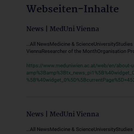
Webseiten-Inhalte
News | MedUni Vienna
...All NewsMedicine & ScienceUniversityStudies
ViennaResearcher of the MonthOrganisation Progr
https://www.meduniwien.ac.at/web/en/about-
amp%3Bamp%3Btx_news_pi1%5B%40widget_0
%5B%40widget_0%5D%5BcurrentPage%5D=45
News | MedUni Vienna
...All NewsMedicine & ScienceUniversityStudies