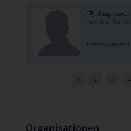
Angenoort
Institut für 
thomas.angenoorth
1
2
3
4
Organisationen