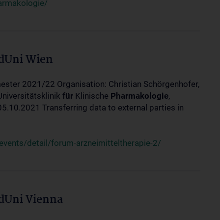
harmakologie/
edUni Wien
ester 2021/22 Organisation: Christian Schörgenhofer,
Universitätsklinik
für
Klinische
Pharmakologie
,
10.2021 Transferring data to external parties in
ents/detail/forum-arzneimitteltherapie-2/
edUni Vienna