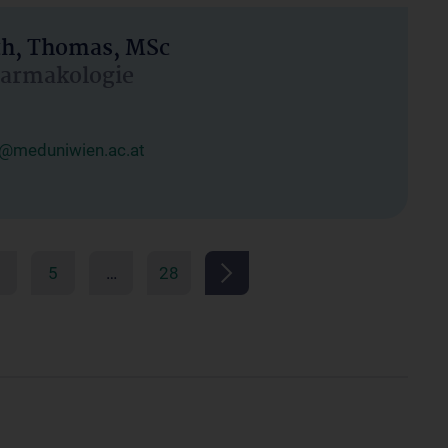
h, Thomas, MSc
Pharmakologie
@meduniwien.ac.at
5
…
28