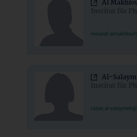
Al Makhlo
Institut für 
mounaf.almakhlouf
Al-Salaym
Institut für 
razan.al-salaymeh@