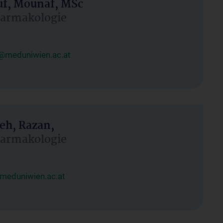
uf, Mounaf, MSc
Pharmakologie
@meduniwien.ac.at
eh, Razan,
Pharmakologie
meduniwien.ac.at