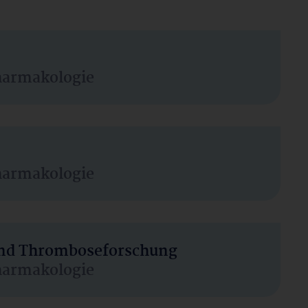
harmakologie
harmakologie
 und Thromboseforschung
harmakologie