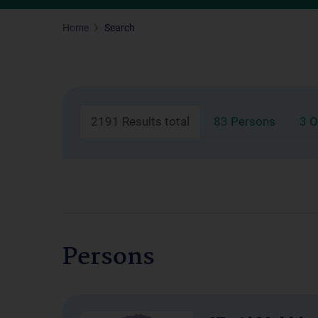
Home
Search
2191 Results total
83 Persons
3 O
Persons