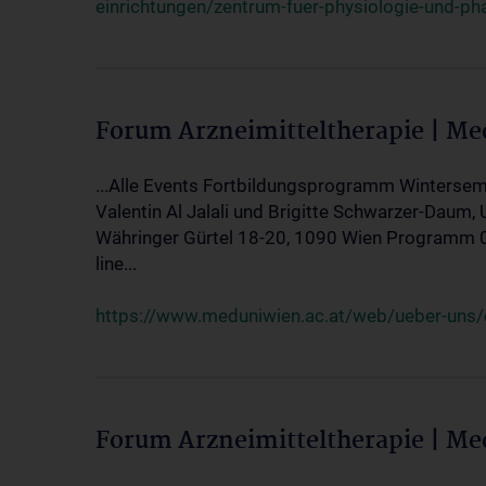
einrichtungen/zentrum-fuer-physiologie-und-p
Forum Arzneimitteltherapie | M
...Alle Events Fortbildungsprogramm Wintersem
Valentin Al Jalali und Brigitte Schwarzer-Daum, 
Währinger Gürtel 18-20, 1090 Wien Programm 05.
line...
https://www.meduniwien.ac.at/web/ueber-uns/ev
Forum Arzneimitteltherapie | M