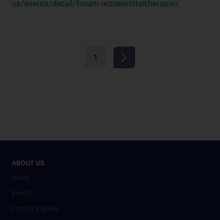
us/events/detail/forum-arzneimitteltherapie/
1
ABOUT US
News
Events
Facts & Figures