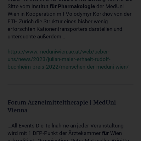
Sitte vom Institut
für
Pharmakologie
der MedUni
Wien in Kooperation mit Volodymyr Korkhov von der
ETH Zürich die Struktur eines bisher wenig
erforschten Kationentransporters darstellen und
untersuchte außerdem...
https://www.meduniwien.ac.at/web/ueber-
uns/news/2023/julian-maier-erhaelt-rudolf-
buchheim-preis-2022/menschen-der-meduni-wien/
Forum Arzneimitteltherapie | MedUni
Vienna
...All Events Die Teilnahme an jeder Veranstaltung
wird mit 1 DFP-Punkt der Ärztekammer
für
Wien
akkreditiert. Organisation: Peter Matzneller, Brigitte