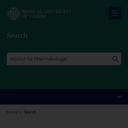
Skip
to
main
content
Search
Home
Search