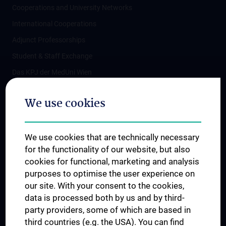
Cooperations and University Networks
International Cooperations
Adjunct Professorships
Student & Staff Exchange
Das KPJ der MedUni Wien
Postgraduate Trainings
We use cookies
Dual Career
Trusted Reseach - Research Security - Foreign Interference
We use cookies that are technically necessary
UNESCO Chair on Bioethics
for the functionality of our website, but also
MUVI
cookies for functional, marketing and analysis
purposes to optimise the user experience on
our site. With your consent to the cookies,
Connect with us
data is processed both by us and by third-
party providers, some of which are based in
third countries (e.g. the USA). You can find