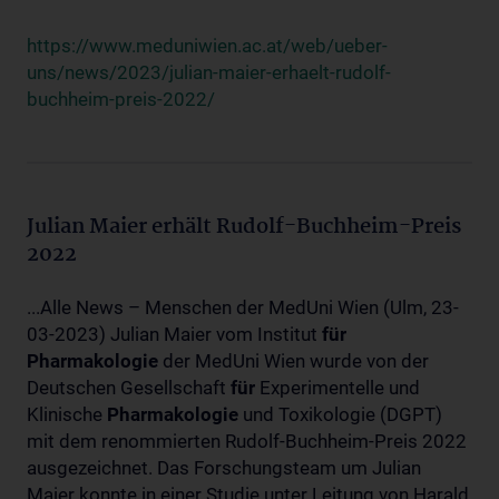
https://www.meduniwien.ac.at/web/ueber-
uns/news/2023/julian-maier-erhaelt-rudolf-
buchheim-preis-2022/
Julian Maier erhält Rudolf-Buchheim-Preis
2022
...Alle News – Menschen der MedUni Wien (Ulm, 23-
03-2023) Julian Maier vom Institut
für
Pharmakologie
der MedUni Wien wurde von der
Deutschen Gesellschaft
für
Experimentelle und
Klinische
Pharmakologie
und Toxikologie (DGPT)
mit dem renommierten Rudolf-Buchheim-Preis 2022
ausgezeichnet. Das Forschungsteam um Julian
Maier konnte in einer Studie unter Leitung von Harald