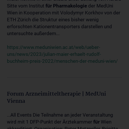
Sitte vom Institut
für
Pharmakologie
der MedUni
Wien in Kooperation mit Volodymyr Korkhov von der
ETH Zürich die Struktur eines bisher wenig
erforschten Kationentransporters darstellen und
untersuchte außerdem...
https://www.meduniwien.ac.at/web/ueber-
uns/news/2023/julian-maier-erhaelt-rudolf-
buchheim-preis-2022/menschen-der-meduni-wien/
Forum Arzneimitteltherapie | MedUni
Vienna
...All Events Die Teilnahme an jeder Veranstaltung
wird mit 1 DFP-Punkt der Ärztekammer
für
Wien
akkreditiert. Organisation: Peter Matzneller, Brigitte