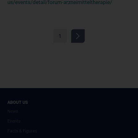
us/events/detail/forum-arzneimitteltherapie/
1
ABOUT US
News
Events
Facts & Figures