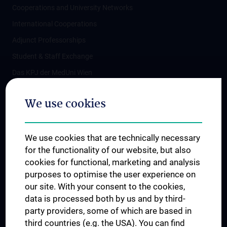
Cooperations and University Networks
International Cooperations
Adjunct Professorships
Student & Staff Exchange
Das KPJ der MedUni Wien
Postgraduate Trainings
We use cookies
Dual Career
Trusted Reseach - Research Security - Foreign Interference
We use cookies that are technically necessary
UNESCO Chair on Bioethics
for the functionality of our website, but also
MUVI
cookies for functional, marketing and analysis
purposes to optimise the user experience on
our site. With your consent to the cookies,
Connect with us
data is processed both by us and by third-
party providers, some of which are based in
third countries (e.g. the USA). You can find