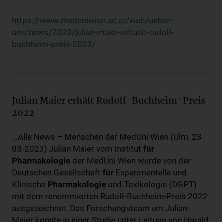
https://www.meduniwien.ac.at/web/ueber-
uns/news/2023/julian-maier-erhaelt-rudolf-
buchheim-preis-2022/
Julian Maier erhält Rudolf-Buchheim-Preis
2022
...Alle News – Menschen der MedUni Wien (Ulm, 23-
03-2023) Julian Maier vom Institut
für
Pharmakologie
der MedUni Wien wurde von der
Deutschen Gesellschaft
für
Experimentelle und
Klinische
Pharmakologie
und Toxikologie (DGPT)
mit dem renommierten Rudolf-Buchheim-Preis 2022
ausgezeichnet. Das Forschungsteam um Julian
Maier konnte in einer Studie unter Leitung von Harald