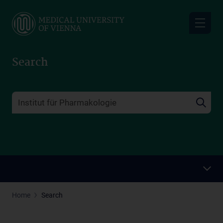
Skip
to
main
content
Search
Home
Search