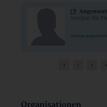
Angenoort
Institut für 
thomas.angenoorth
1
2
3
4
Organisationen