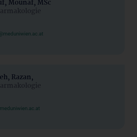
uf, Mounaf, MSc
Pharmakologie
@meduniwien.ac.at
eh, Razan,
Pharmakologie
meduniwien.ac.at