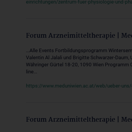
einrichtungen/zentrum-fuer-physiologie-und-p
Forum Arzneimitteltherapie | M
...Alle Events Fortbildungsprogramm Wintersem
Valentin Al Jalali und Brigitte Schwarzer-Daum, 
Währinger Gürtel 18-20, 1090 Wien Programm 05.
line...
https://www.meduniwien.ac.at/web/ueber-uns/ev
Forum Arzneimitteltherapie | M