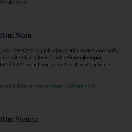
harmakologie/
edUni Wien
ester 2021/22 Organisation: Christian Schörgenhofer,
Universitätsklinik
für
Klinische
Pharmakologie
,
10.2021 Transferring data to external parties in
ents/detail/forum-arzneimitteltherapie-2/
edUni Vienna