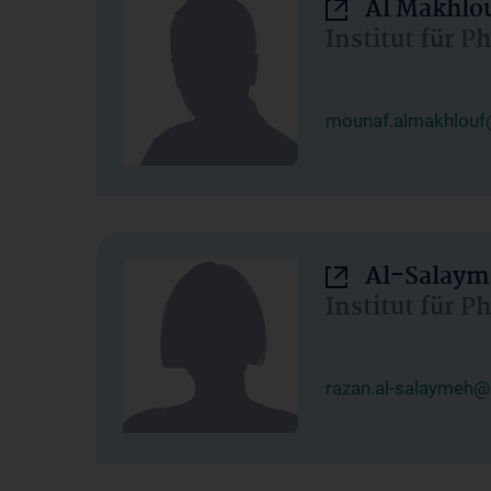
Al Makhlo
Institut für 
mounaf.almakhlouf
Al-Salaym
Institut für 
razan.al-salaymeh@