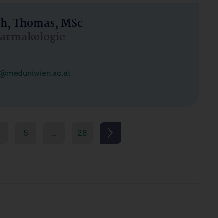
h, Thomas, MSc
Pharmakologie
@meduniwien.ac.at
5
…
28