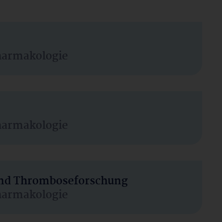
harmakologie
harmakologie
 und Thromboseforschung
harmakologie