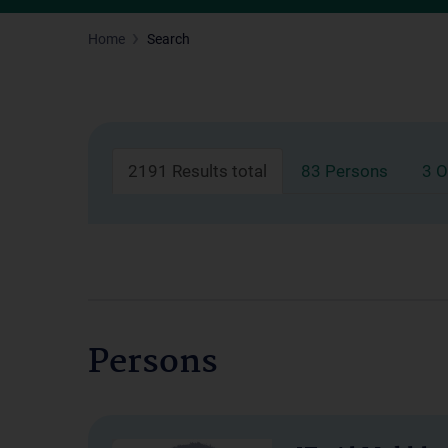
Home
Search
2191 Results total
83 Persons
3 O
Persons