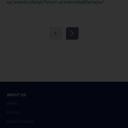
us/events/detail/forum-arzneimitteltherapie/
1
ABOUT US
News
Events
Facts & Figures