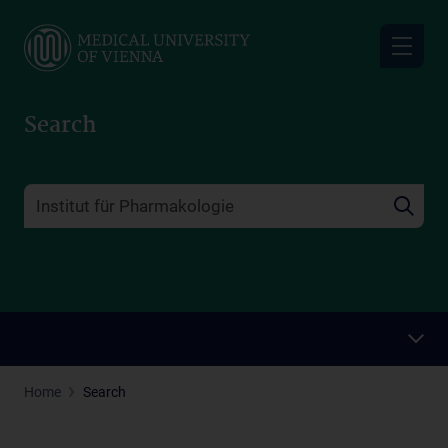
Skip
to
main
content
Search
Home
Search