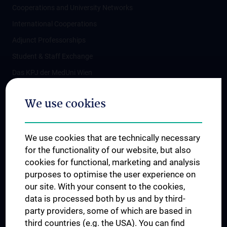
Cooperations and University Networks
International Cooperations
Adjunct Professorships
Student & Staff Exchange
Das KPJ der MedUni Wien
Postgraduate Trainings
We use cookies
Dual Career
Trusted Reseach - Research Security - Foreign Interference
We use cookies that are technically necessary
UNESCO Chair on Bioethics
for the functionality of our website, but also
MUVI
cookies for functional, marketing and analysis
purposes to optimise the user experience on
our site. With your consent to the cookies,
Connect with us
data is processed both by us and by third-
party providers, some of which are based in
third countries (e.g. the USA). You can find