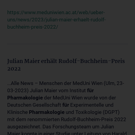
https://www.meduniwien.ac.at/web/ueber-
uns/news/2023/julian-maier-erhaelt-rudolf-
buchheim-preis-2022/
Julian Maier erhält Rudolf-Buchheim-Preis
2022
...Alle News – Menschen der MedUni Wien (Ulm, 23-
03-2023) Julian Maier vom Institut
für
Pharmakologie
der MedUni Wien wurde von der
Deutschen Gesellschaft
für
Experimentelle und
Klinische
Pharmakologie
und Toxikologie (DGPT)
mit dem renommierten Rudolf-Buchheim-Preis 2022
ausgezeichnet. Das Forschungsteam um Julian
Maier konnte in einer Studie unter Leitung von Harald