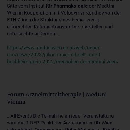
Sitte vom Institut
für
Pharmakologie
der MedUni
Wien in Kooperation mit Volodymyr Korkhov von der
ETH Zürich die Struktur eines bisher wenig
erforschten Kationentransporters darstellen und
untersuchte außerdem...
https://www.meduniwien.ac.at/web/ueber-
uns/news/2023/julian-maier-erhaelt-rudolf-
buchheim-preis-2022/menschen-der-meduni-wien/
Forum Arzneimitteltherapie | MedUni
Vienna
...All Events Die Teilnahme an jeder Veranstaltung
wird mit 1 DFP-Punkt der Ärztekammer
für
Wien
akkreditiert. Organisation: Peter Matzneller, Brigitte