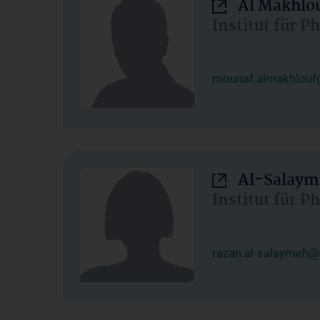
Al Makhlo
Institut für 
mounaf.almakhlouf
Al-Salaym
Institut für 
razan.al-salaymeh@