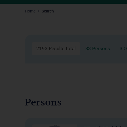
Home
Search
2193 Results total
83 Persons
3 O
Persons