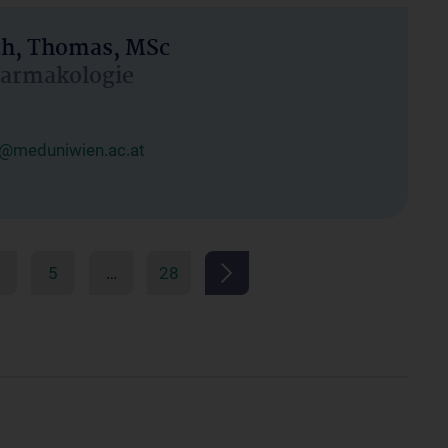
h, Thomas, MSc
Pharmakologie
@meduniwien.ac.at
5
…
28