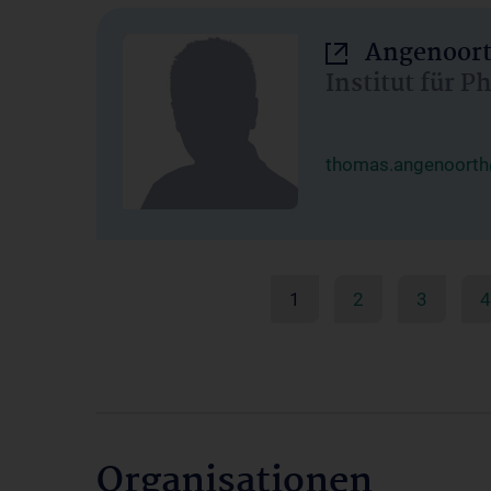
Angenoort
Institut für 
thomas.angenoorth
1
2
3
4
Organisationen