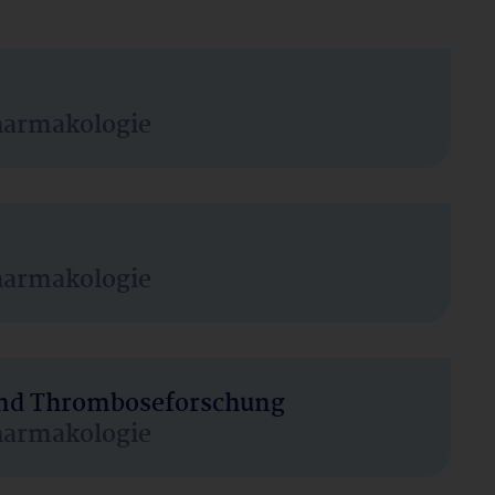
harmakologie
harmakologie
 und Thromboseforschung
harmakologie