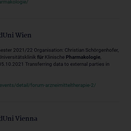
harmakologie/
edUni Wien
ester 2021/22 Organisation: Christian Schörgenhofer,
Universitätsklinik
für
Klinische
Pharmakologie
,
10.2021 Transferring data to external parties in
ents/detail/forum-arzneimitteltherapie-2/
edUni Vienna