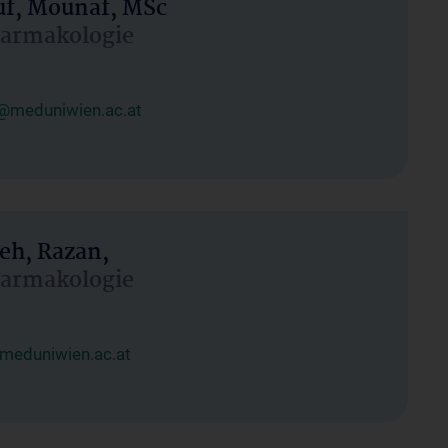
uf, Mounaf, MSc
Pharmakologie
@meduniwien.ac.at
eh, Razan,
Pharmakologie
meduniwien.ac.at