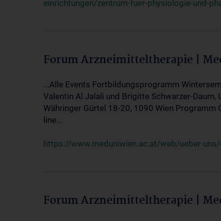
einrichtungen/zentrum-fuer-physiologie-und-p
Forum Arzneimitteltherapie | M
...Alle Events Fortbildungsprogramm Wintersem
Valentin Al Jalali und Brigitte Schwarzer-Daum, 
Währinger Gürtel 18-20, 1090 Wien Programm 05.
line...
https://www.meduniwien.ac.at/web/ueber-uns/ev
Forum Arzneimitteltherapie | M