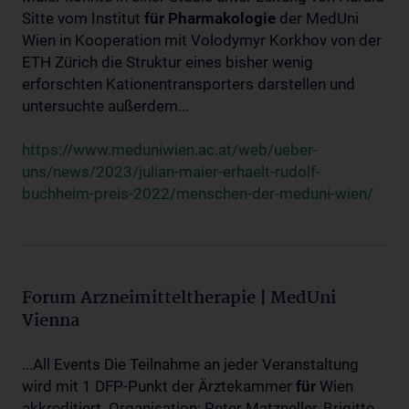
Sitte vom Institut
für
Pharmakologie
der MedUni
Wien in Kooperation mit Volodymyr Korkhov von der
ETH Zürich die Struktur eines bisher wenig
erforschten Kationentransporters darstellen und
untersuchte außerdem...
https://www.meduniwien.ac.at/web/ueber-
uns/news/2023/julian-maier-erhaelt-rudolf-
buchheim-preis-2022/menschen-der-meduni-wien/
Forum Arzneimitteltherapie | MedUni
Vienna
...All Events Die Teilnahme an jeder Veranstaltung
wird mit 1 DFP-Punkt der Ärztekammer
für
Wien
akkreditiert. Organisation: Peter Matzneller, Brigitte