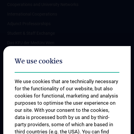
Cooperations and University Networks
International Cooperations
Adjunct Professorships
Student & Staff Exchange
Das KPJ der MedUni Wien
Postgraduate Trainings
We use cookies
Dual Career
Trusted Reseach - Research Security - Foreign Interference
We use cookies that are technically necessary
UNESCO Chair on Bioethics
for the functionality of our website, but also
MUVI
cookies for functional, marketing and analysis
purposes to optimise the user experience on
our site. With your consent to the cookies,
Connect with us
data is processed both by us and by third-
party providers, some of which are based in
third countries (e.g. the USA). You can find