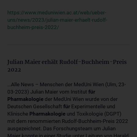
https://www.meduniwien.ac.at/web/ueber-
uns/news/2023/julian-maier-erhaelt-rudolf-
buchheim-preis-2022/
Julian Maier erhält Rudolf-Buchheim-Preis
2022
...Alle News – Menschen der MedUni Wien (Ulm, 23-
03-2023) Julian Maier vom Institut
für
Pharmakologie
der MedUni Wien wurde von der
Deutschen Gesellschaft
für
Experimentelle und
Klinische
Pharmakologie
und Toxikologie (DGPT)
mit dem renommierten Rudolf-Buchheim-Preis 2022
ausgezeichnet. Das Forschungsteam um Julian
Maier konnte in einer Studie unter Leitung von Harald