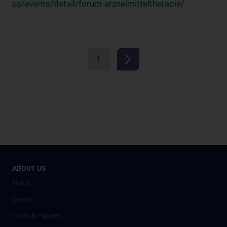
us/events/detail/forum-arzneimitteltherapie/
1
ABOUT US
News
Events
Facts & Figures