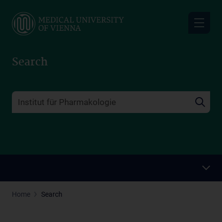
Skip
to
main
content
Search
Home
Search