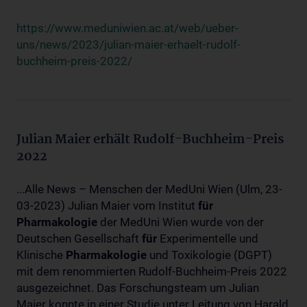
https://www.meduniwien.ac.at/web/ueber-
uns/news/2023/julian-maier-erhaelt-rudolf-
buchheim-preis-2022/
Julian Maier erhält Rudolf-Buchheim-Preis
2022
...Alle News – Menschen der MedUni Wien (Ulm, 23-
03-2023) Julian Maier vom Institut
für
Pharmakologie
der MedUni Wien wurde von der
Deutschen Gesellschaft
für
Experimentelle und
Klinische
Pharmakologie
und Toxikologie (DGPT)
mit dem renommierten Rudolf-Buchheim-Preis 2022
ausgezeichnet. Das Forschungsteam um Julian
Maier konnte in einer Studie unter Leitung von Harald