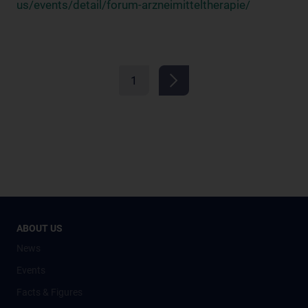
us/events/detail/forum-arzneimitteltherapie/
1
ABOUT US
News
Events
Facts & Figures