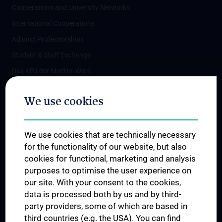
Cooperations and University Networks
International Cooperations
Adjunct Professorships
Student & Staff Exchange
Das KPJ der MedUni Wien
Postgraduate Trainings
We use cookies
Dual Career
Trusted Reseach - Research Security - Foreign Interference
We use cookies that are technically necessary
UNESCO Chair on Bioethics
for the functionality of our website, but also
MUVI
cookies for functional, marketing and analysis
purposes to optimise the user experience on
our site. With your consent to the cookies,
Connect with us
data is processed both by us and by third-
party providers, some of which are based in
third countries (e.g. the USA). You can find