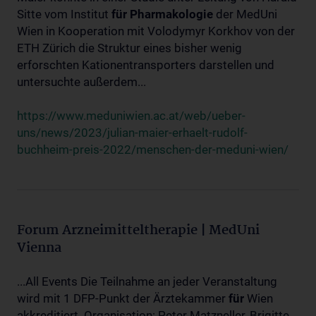
Sitte vom Institut
für
Pharmakologie
der MedUni
Wien in Kooperation mit Volodymyr Korkhov von der
ETH Zürich die Struktur eines bisher wenig
erforschten Kationentransporters darstellen und
untersuchte außerdem...
https://www.meduniwien.ac.at/web/ueber-
uns/news/2023/julian-maier-erhaelt-rudolf-
buchheim-preis-2022/menschen-der-meduni-wien/
Forum Arzneimitteltherapie | MedUni
Vienna
...All Events Die Teilnahme an jeder Veranstaltung
wird mit 1 DFP-Punkt der Ärztekammer
für
Wien
akkreditiert. Organisation: Peter Matzneller, Brigitte