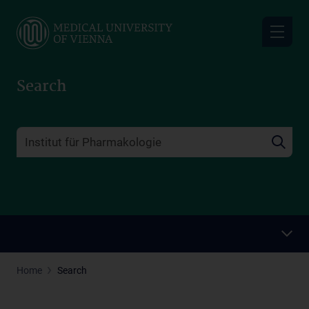
Skip
to
main
content
Search
Home
Search