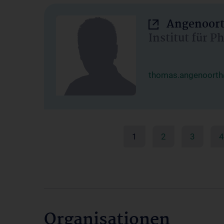
Angenoort
Institut für 
thomas.angenoorth
1
2
3
4
Organisationen