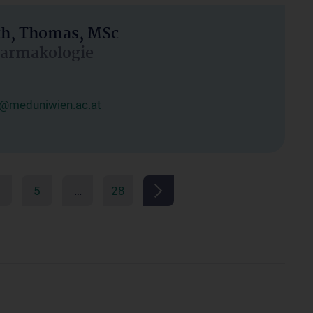
h, Thomas, MSc
Pharmakologie
@meduniwien.ac.at
5
…
28