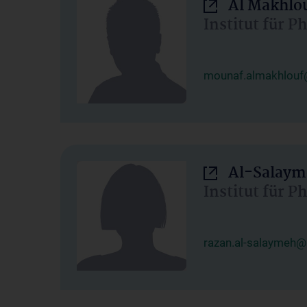
Al Makhlo
Institut für 
mounaf.almakhlouf
Al-Salaym
Institut für 
razan.al-salaymeh@