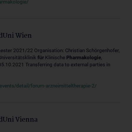
harmakologie/
edUni Wien
ester 2021/22 Organisation: Christian Schörgenhofer,
Universitätsklinik
für
Klinische
Pharmakologie
,
10.2021 Transferring data to external parties in
ents/detail/forum-arzneimitteltherapie-2/
edUni Vienna