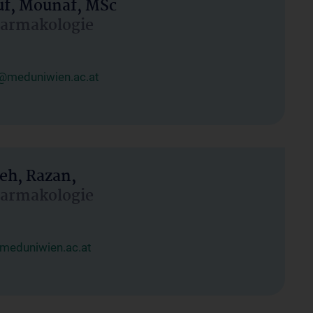
uf, Mounaf, MSc
Pharmakologie
@meduniwien.ac.at
eh, Razan,
Pharmakologie
meduniwien.ac.at