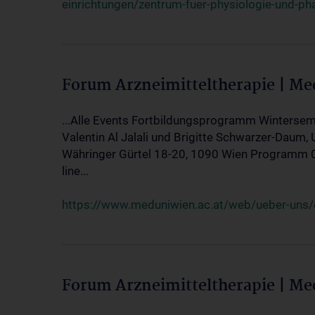
einrichtungen/zentrum-fuer-physiologie-und-p
Forum Arzneimitteltherapie | M
...Alle Events Fortbildungsprogramm Wintersem
Valentin Al Jalali und Brigitte Schwarzer-Daum, 
Währinger Gürtel 18-20, 1090 Wien Programm 05.
line...
https://www.meduniwien.ac.at/web/ueber-uns/ev
Forum Arzneimitteltherapie | M