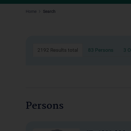
Home
Search
2192 Results total
83 Persons
3 O
Persons