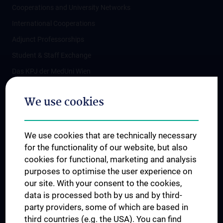
Cooperations and University Networks
International Cooperations
Adjunct Professorships
Student & Staff Exchange
Das KPJ der MedUni Wien
Postgraduate Trainings
We use cookies
Dual Career
Trusted Reseach - Research Security - Foreign Interference
We use cookies that are technically necessary
UNESCO Chair on Bioethics
for the functionality of our website, but also
MUVI
cookies for functional, marketing and analysis
purposes to optimise the user experience on
our site. With your consent to the cookies,
Connect with us
data is processed both by us and by third-
party providers, some of which are based in
third countries (e.g. the USA). You can find