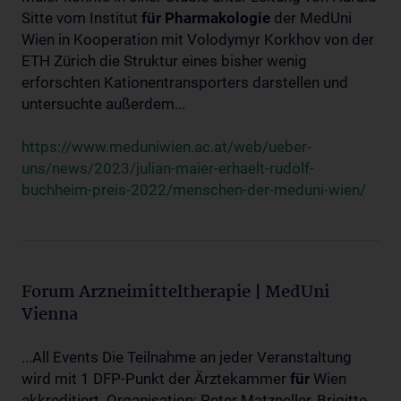
Sitte vom Institut
für
Pharmakologie
der MedUni
Wien in Kooperation mit Volodymyr Korkhov von der
ETH Zürich die Struktur eines bisher wenig
erforschten Kationentransporters darstellen und
untersuchte außerdem...
https://www.meduniwien.ac.at/web/ueber-
uns/news/2023/julian-maier-erhaelt-rudolf-
buchheim-preis-2022/menschen-der-meduni-wien/
Forum Arzneimitteltherapie | MedUni
Vienna
...All Events Die Teilnahme an jeder Veranstaltung
wird mit 1 DFP-Punkt der Ärztekammer
für
Wien
akkreditiert. Organisation: Peter Matzneller, Brigitte