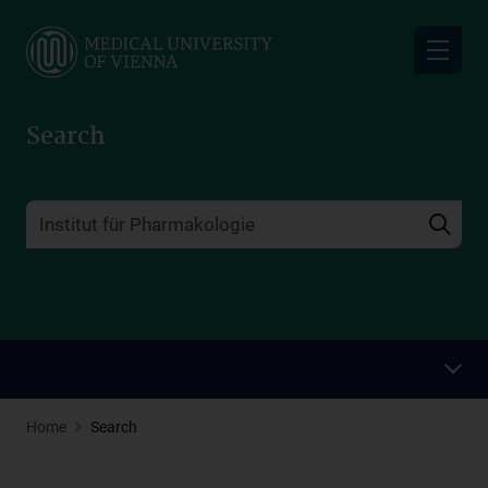
Skip
to
main
content
Search
Home
Search