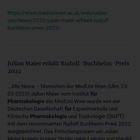
https://www.meduniwien.ac.at/web/ueber-
uns/news/2023/julian-maier-erhaelt-rudolf-
buchheim-preis-2022/
Julian Maier erhält Rudolf-Buchheim-Preis
2022
...Alle News – Menschen der MedUni Wien (Ulm, 23-
03-2023) Julian Maier vom Institut
für
Pharmakologie
der MedUni Wien wurde von der
Deutschen Gesellschaft
für
Experimentelle und
Klinische
Pharmakologie
und Toxikologie (DGPT)
mit dem renommierten Rudolf-Buchheim-Preis 2022
ausgezeichnet. Das Forschungsteam um Julian
Maier konnte in einer Studie unter Leitung von Harald