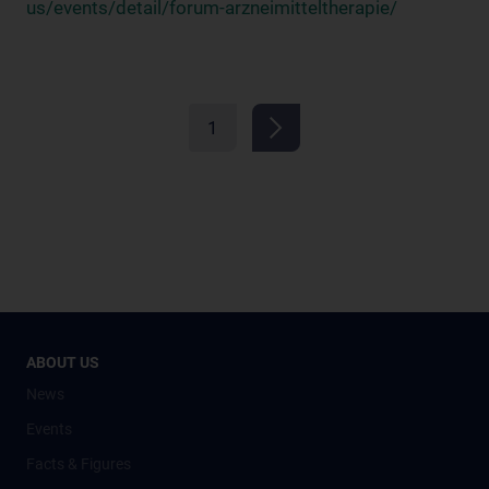
us/events/detail/forum-arzneimitteltherapie/
1
ABOUT US
News
Events
Facts & Figures