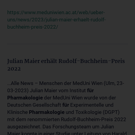
https://www.meduniwien.ac.at/web/ueber-
uns/news/2023/julian-maier-erhaelt-rudolf-
buchheim-preis-2022/
Julian Maier erhält Rudolf-Buchheim-Preis
2022
...Alle News – Menschen der MedUni Wien (Ulm, 23-
03-2023) Julian Maier vom Institut
für
Pharmakologie
der MedUni Wien wurde von der
Deutschen Gesellschaft
für
Experimentelle und
Klinische
Pharmakologie
und Toxikologie (DGPT)
mit dem renommierten Rudolf-Buchheim-Preis 2022
ausgezeichnet. Das Forschungsteam um Julian
Maier konnte in einer Studie unter Leitung von Harald