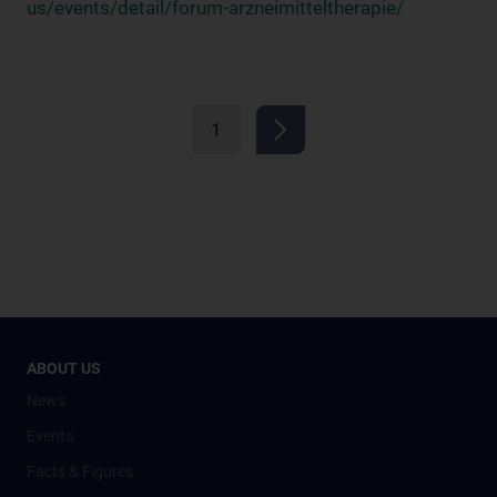
us/events/detail/forum-arzneimitteltherapie/
1
ABOUT US
News
Events
Facts & Figures