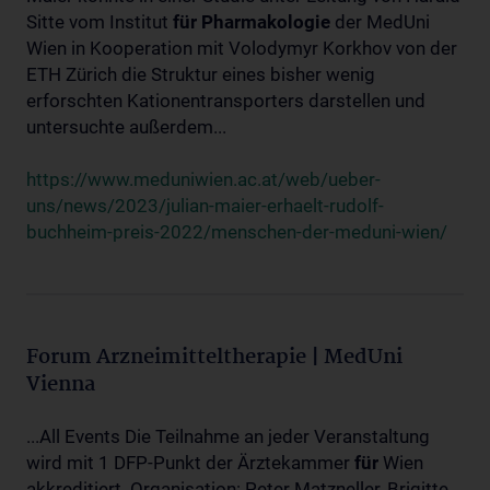
Sitte vom Institut
für
Pharmakologie
der MedUni
Wien in Kooperation mit Volodymyr Korkhov von der
ETH Zürich die Struktur eines bisher wenig
erforschten Kationentransporters darstellen und
untersuchte außerdem...
https://www.meduniwien.ac.at/web/ueber-
uns/news/2023/julian-maier-erhaelt-rudolf-
buchheim-preis-2022/menschen-der-meduni-wien/
Forum Arzneimitteltherapie | MedUni
Vienna
...All Events Die Teilnahme an jeder Veranstaltung
wird mit 1 DFP-Punkt der Ärztekammer
für
Wien
akkreditiert. Organisation: Peter Matzneller, Brigitte