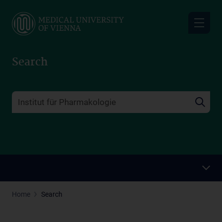
Skip
to
main
content
Search
Home
Search