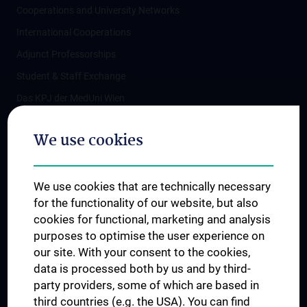
Cooperations and University Networks
International Cooperations
Adjunct Professorships
Student & Staff Exchange
Das KPJ der MedUni Wien
Postgraduate Trainings
We use cookies
Dual Career
Trusted Reseach - Research Security - Foreign Interference
We use cookies that are technically necessary
UNESCO Chair on Bioethics
for the functionality of our website, but also
MUVI
cookies for functional, marketing and analysis
purposes to optimise the user experience on
our site. With your consent to the cookies,
Connect with us
data is processed both by us and by third-
party providers, some of which are based in
third countries (e.g. the USA). You can find