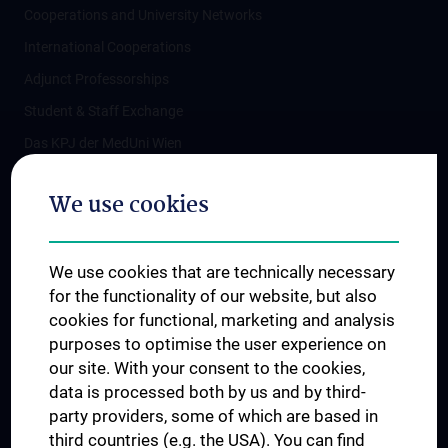
Cooperations and University Networks
International Cooperations
Adjunct Professorships
Student & Staff Exchange
Das KPJ der MedUni Wien
Postgraduate Trainings
We use cookies
Dual Career
Trusted Reseach - Research Security - Foreign Interference
We use cookies that are technically necessary
UNESCO Chair on Bioethics
for the functionality of our website, but also
MUVI
cookies for functional, marketing and analysis
purposes to optimise the user experience on
our site. With your consent to the cookies,
Connect with us
data is processed both by us and by third-
party providers, some of which are based in
third countries (e.g. the USA). You can find