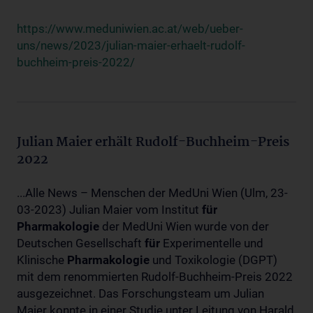
https://www.meduniwien.ac.at/web/ueber-
uns/news/2023/julian-maier-erhaelt-rudolf-
buchheim-preis-2022/
Julian Maier erhält Rudolf-Buchheim-Preis
2022
...Alle News – Menschen der MedUni Wien (Ulm, 23-
03-2023) Julian Maier vom Institut
für
Pharmakologie
der MedUni Wien wurde von der
Deutschen Gesellschaft
für
Experimentelle und
Klinische
Pharmakologie
und Toxikologie (DGPT)
mit dem renommierten Rudolf-Buchheim-Preis 2022
ausgezeichnet. Das Forschungsteam um Julian
Maier konnte in einer Studie unter Leitung von Harald