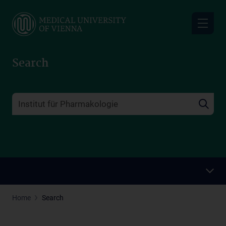
Skip
to
main
content
Search
Home
Search