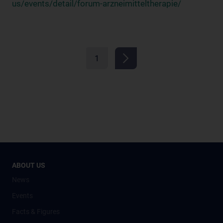
us/events/detail/forum-arzneimitteltherapie/
1
ABOUT US
News
Events
Facts & Figures