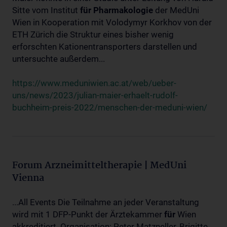
Sitte vom Institut
für
Pharmakologie
der MedUni
Wien in Kooperation mit Volodymyr Korkhov von der
ETH Zürich die Struktur eines bisher wenig
erforschten Kationentransporters darstellen und
untersuchte außerdem...
https://www.meduniwien.ac.at/web/ueber-
uns/news/2023/julian-maier-erhaelt-rudolf-
buchheim-preis-2022/menschen-der-meduni-wien/
Forum Arzneimitteltherapie | MedUni
Vienna
...All Events Die Teilnahme an jeder Veranstaltung
wird mit 1 DFP-Punkt der Ärztekammer
für
Wien
akkreditiert. Organisation: Peter Matzneller, Brigitte