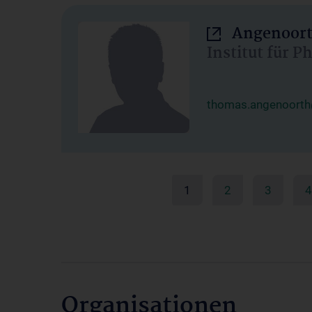
Angenoort
Institut für 
thomas.angenoorth
1
2
3
4
Organisationen