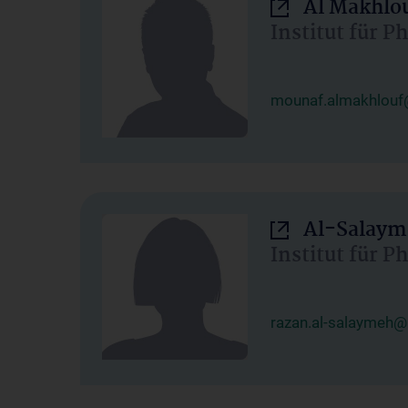
Al Makhlo
Institut für 
mounaf.almakhlouf
Al-Salaym
Institut für 
razan.al-salaymeh@