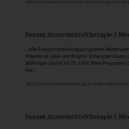
einrichtungen/zentrum-fuer-physiologie-und-p
Forum Arzneimitteltherapie | M
...Alle Events Fortbildungsprogramm Wintersem
Valentin Al Jalali und Brigitte Schwarzer-Daum, 
Währinger Gürtel 18-20, 1090 Wien Programm 05.
line...
https://www.meduniwien.ac.at/web/ueber-uns/ev
Forum Arzneimitteltherapie | M