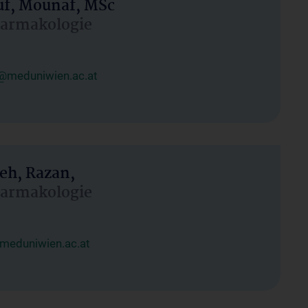
uf, Mounaf, MSc
Pharmakologie
@meduniwien.ac.at
eh, Razan,
Pharmakologie
meduniwien.ac.at