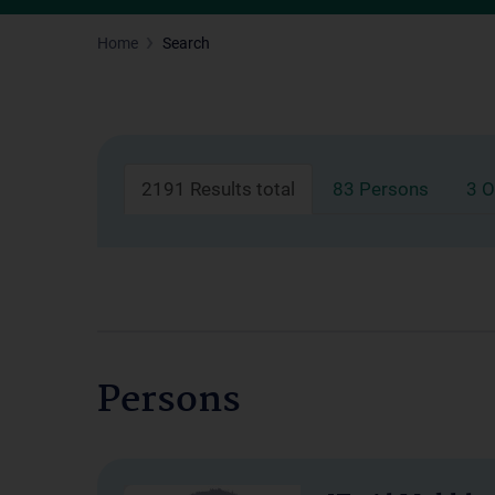
Home
Search
2191 Results total
83 Persons
3 O
Persons