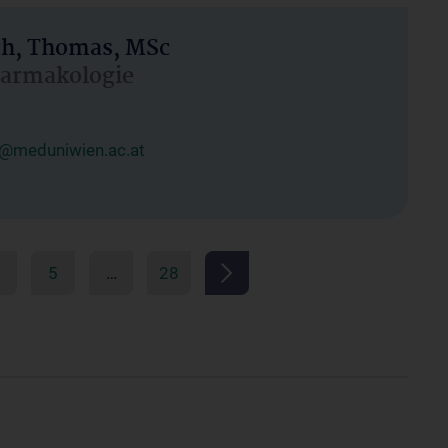
h, Thomas, MSc
Pharmakologie
@meduniwien.ac.at
5
…
28