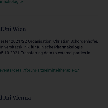
harmakologie/
edUni Wien
ester 2021/22 Organisation: Christian Schörgenhofer,
Universitätsklinik
für
Klinische
Pharmakologie
,
10.2021 Transferring data to external parties in
ents/detail/forum-arzneimitteltherapie-2/
edUni Vienna