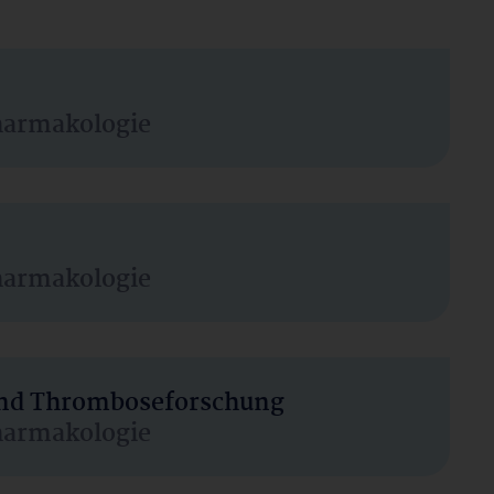
harmakologie
harmakologie
 und Thromboseforschung
harmakologie