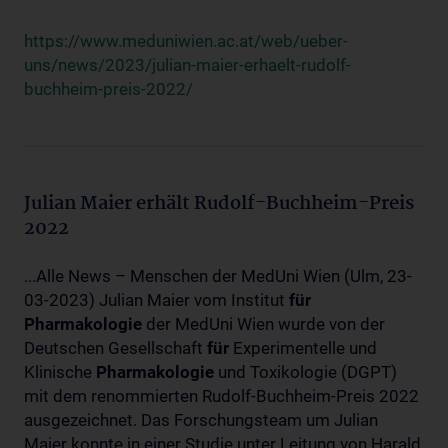
https://www.meduniwien.ac.at/web/ueber-
uns/news/2023/julian-maier-erhaelt-rudolf-
buchheim-preis-2022/
Julian Maier erhält Rudolf-Buchheim-Preis
2022
...Alle News – Menschen der MedUni Wien (Ulm, 23-
03-2023) Julian Maier vom Institut
für
Pharmakologie
der MedUni Wien wurde von der
Deutschen Gesellschaft
für
Experimentelle und
Klinische
Pharmakologie
und Toxikologie (DGPT)
mit dem renommierten Rudolf-Buchheim-Preis 2022
ausgezeichnet. Das Forschungsteam um Julian
Maier konnte in einer Studie unter Leitung von Harald