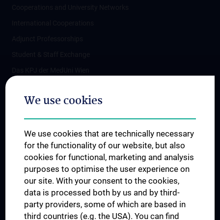
Cooperations and University Networks
International Cooperations
Adjunct Professorships
Student & Staff Exchange
Das KPJ der MedUni Wien
Postgraduate Trainings
We use cookies
Dual Career
Trusted Reseach - Research Security - Foreign Interference
We use cookies that are technically necessary
UNESCO Chair on Bioethics
for the functionality of our website, but also
MUVI
cookies for functional, marketing and analysis
purposes to optimise the user experience on
our site. With your consent to the cookies,
Connect with us
data is processed both by us and by third-
party providers, some of which are based in
third countries (e.g. the USA). You can find