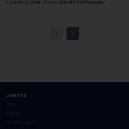
us/events/detail/forum-arzneimitteltherapie/
1
ABOUT US
News
Events
Facts & Figures