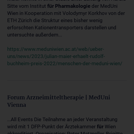
Sitte vom Institut
für
Pharmakologie
der MedUni
Wien in Kooperation mit Volodymyr Korkhov von der
ETH Zürich die Struktur eines bisher wenig
erforschten Kationentransporters darstellen und
untersuchte außerdem...
https://www.meduniwien.ac.at/web/ueber-
uns/news/2023/julian-maier-erhaelt-rudolf-
buchheim-preis-2022/menschen-der-meduni-wien/
Forum Arzneimitteltherapie | MedUni
Vienna
...All Events Die Teilnahme an jeder Veranstaltung
wird mit 1 DFP-Punkt der Ärztekammer
für
Wien
akkreditiert. Organisation: Peter Matzneller, Brigitte