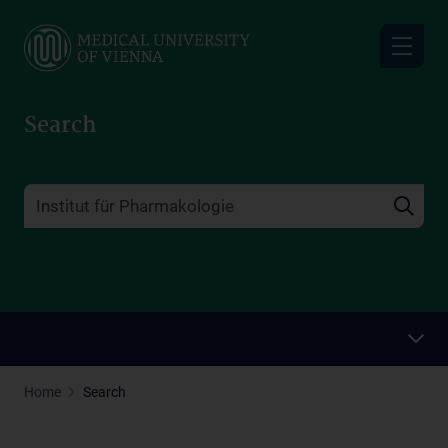
Skip
to
main
content
Search
Home
Search