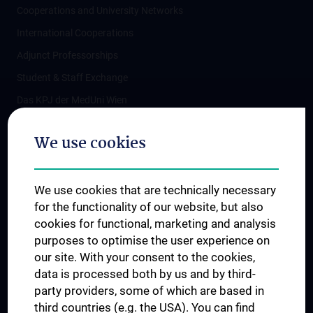
Cooperations and University Networks
International Cooperations
Adjunct Professorships
Student & Staff Exchange
Das KPJ der MedUni Wien
Postgraduate Trainings
We use cookies
Dual Career
Trusted Reseach - Research Security - Foreign Interference
We use cookies that are technically necessary
UNESCO Chair on Bioethics
for the functionality of our website, but also
MUVI
cookies for functional, marketing and analysis
purposes to optimise the user experience on
our site. With your consent to the cookies,
Connect with us
data is processed both by us and by third-
party providers, some of which are based in
third countries (e.g. the USA). You can find