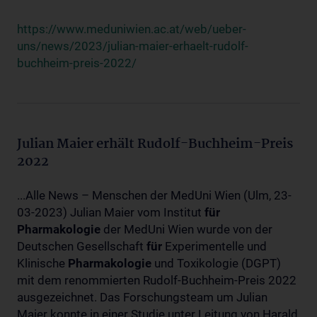
https://www.meduniwien.ac.at/web/ueber-
uns/news/2023/julian-maier-erhaelt-rudolf-
buchheim-preis-2022/
Julian Maier erhält Rudolf-Buchheim-Preis
2022
...Alle News – Menschen der MedUni Wien (Ulm, 23-
03-2023) Julian Maier vom Institut
für
Pharmakologie
der MedUni Wien wurde von der
Deutschen Gesellschaft
für
Experimentelle und
Klinische
Pharmakologie
und Toxikologie (DGPT)
mit dem renommierten Rudolf-Buchheim-Preis 2022
ausgezeichnet. Das Forschungsteam um Julian
Maier konnte in einer Studie unter Leitung von Harald