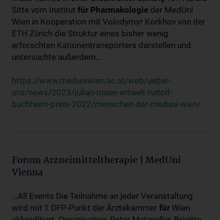
Sitte vom Institut
für
Pharmakologie
der MedUni
Wien in Kooperation mit Volodymyr Korkhov von der
ETH Zürich die Struktur eines bisher wenig
erforschten Kationentransporters darstellen und
untersuchte außerdem...
https://www.meduniwien.ac.at/web/ueber-
uns/news/2023/julian-maier-erhaelt-rudolf-
buchheim-preis-2022/menschen-der-meduni-wien/
Forum Arzneimitteltherapie | MedUni
Vienna
...All Events Die Teilnahme an jeder Veranstaltung
wird mit 1 DFP-Punkt der Ärztekammer
für
Wien
akkreditiert. Organisation: Peter Matzneller, Brigitte