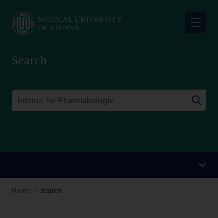
Skip
to
main
content
Search
Home
Search