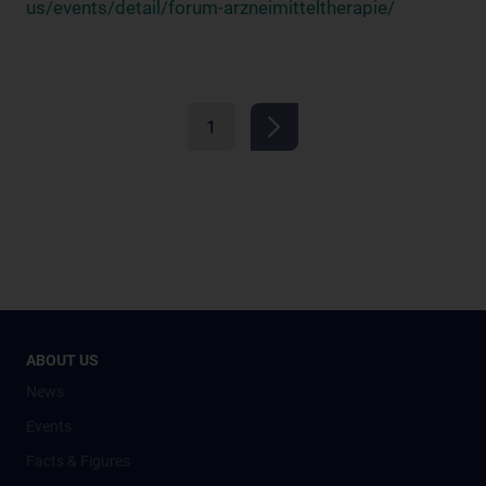
us/events/detail/forum-arzneimitteltherapie/
1
ABOUT US
News
Events
Facts & Figures