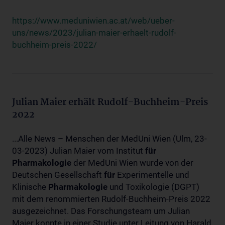
https://www.meduniwien.ac.at/web/ueber-
uns/news/2023/julian-maier-erhaelt-rudolf-
buchheim-preis-2022/
Julian Maier erhält Rudolf-Buchheim-Preis
2022
...Alle News – Menschen der MedUni Wien (Ulm, 23-
03-2023) Julian Maier vom Institut
für
Pharmakologie
der MedUni Wien wurde von der
Deutschen Gesellschaft
für
Experimentelle und
Klinische
Pharmakologie
und Toxikologie (DGPT)
mit dem renommierten Rudolf-Buchheim-Preis 2022
ausgezeichnet. Das Forschungsteam um Julian
Maier konnte in einer Studie unter Leitung von Harald