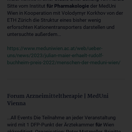
Sitte vom Institut
für
Pharmakologie
der MedUni
Wien in Kooperation mit Volodymyr Korkhov von der
ETH Zürich die Struktur eines bisher wenig
erforschten Kationentransporters darstellen und
untersuchte außerdem...
https://www.meduniwien.ac.at/web/ueber-
uns/news/2023/julian-maier-erhaelt-rudolf-
buchheim-preis-2022/menschen-der-meduni-wien/
Forum Arzneimitteltherapie | MedUni
Vienna
...All Events Die Teilnahme an jeder Veranstaltung
wird mit 1 DFP-Punkt der Ärztekammer
für
Wien
akkreditiert. Organisation: Peter Matzneller, Brigitte