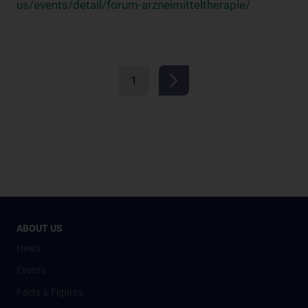
us/events/detail/forum-arzneimitteltherapie/
1
ABOUT US
News
Events
Facts & Figures