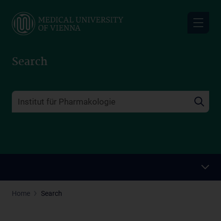
Skip
to
main
content
Search
Home
Search