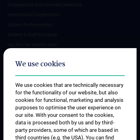
Cooperations and University Networks
International Cooperations
Adjunct Professorships
Student & Staff Exchange
Das KPJ der MedUni Wien
Postgraduate Trainings
We use cookies
Dual Career
Trusted Reseach - Research Security - Foreign Interference
We use cookies that are technically necessary
UNESCO Chair on Bioethics
for the functionality of our website, but also
MUVI
cookies for functional, marketing and analysis
purposes to optimise the user experience on
our site. With your consent to the cookies,
Connect with us
data is processed both by us and by third-
party providers, some of which are based in
third countries (e.g. the USA). You can find