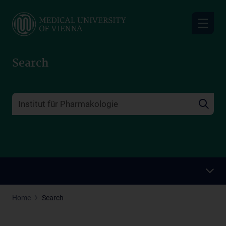
Skip
to
main
content
Search
Home
Search