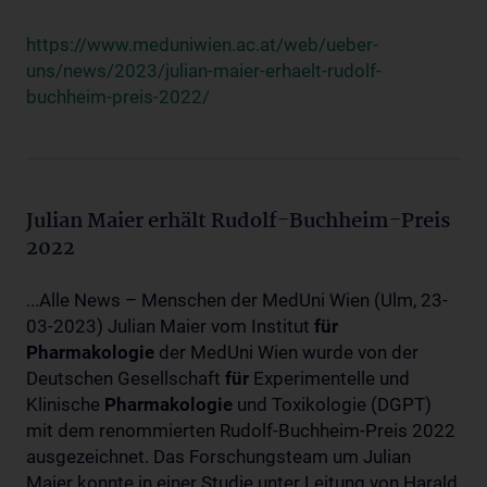
https://www.meduniwien.ac.at/web/ueber-
uns/news/2023/julian-maier-erhaelt-rudolf-
buchheim-preis-2022/
Julian Maier erhält Rudolf-Buchheim-Preis
2022
...Alle News – Menschen der MedUni Wien (Ulm, 23-
03-2023) Julian Maier vom Institut
für
Pharmakologie
der MedUni Wien wurde von der
Deutschen Gesellschaft
für
Experimentelle und
Klinische
Pharmakologie
und Toxikologie (DGPT)
mit dem renommierten Rudolf-Buchheim-Preis 2022
ausgezeichnet. Das Forschungsteam um Julian
Maier konnte in einer Studie unter Leitung von Harald