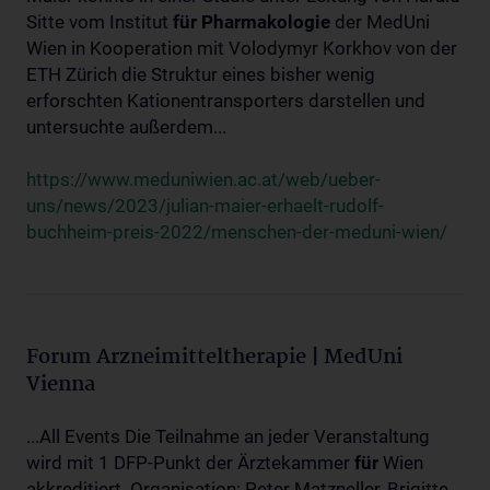
Sitte vom Institut
für
Pharmakologie
der MedUni
Wien in Kooperation mit Volodymyr Korkhov von der
ETH Zürich die Struktur eines bisher wenig
erforschten Kationentransporters darstellen und
untersuchte außerdem...
https://www.meduniwien.ac.at/web/ueber-
uns/news/2023/julian-maier-erhaelt-rudolf-
buchheim-preis-2022/menschen-der-meduni-wien/
Forum Arzneimitteltherapie | MedUni
Vienna
...All Events Die Teilnahme an jeder Veranstaltung
wird mit 1 DFP-Punkt der Ärztekammer
für
Wien
akkreditiert. Organisation: Peter Matzneller, Brigitte