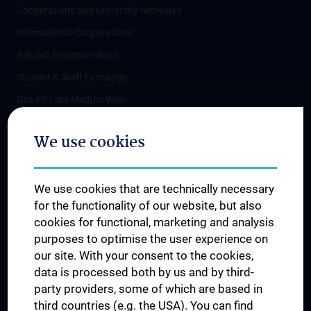
Cooperations and University Networks
International Cooperations
Adjunct Professorships
Student & Staff Exchange
Das KPJ der MedUni Wien
Postgraduate Trainings
We use cookies
Dual Career
Trusted Reseach - Research Security - Foreign Interference
We use cookies that are technically necessary
UNESCO Chair on Bioethics
for the functionality of our website, but also
MUVI
cookies for functional, marketing and analysis
purposes to optimise the user experience on
our site. With your consent to the cookies,
Connect with us
data is processed both by us and by third-
party providers, some of which are based in
third countries (e.g. the USA). You can find