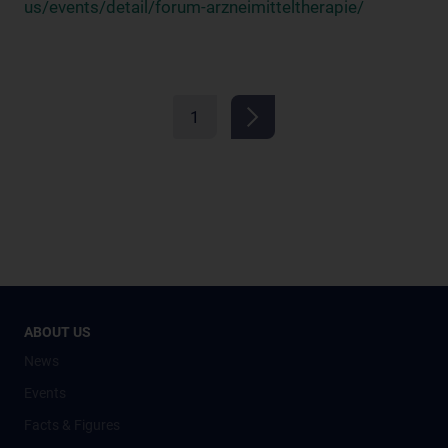
us/events/detail/forum-arzneimitteltherapie/
1
ABOUT US
News
Events
Facts & Figures