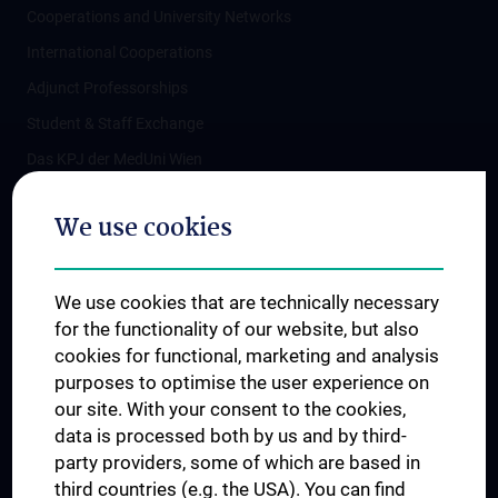
Cooperations and University Networks
International Cooperations
Adjunct Professorships
Student & Staff Exchange
Das KPJ der MedUni Wien
Postgraduate Trainings
We use cookies
Dual Career
Trusted Reseach - Research Security - Foreign Interference
We use cookies that are technically necessary
UNESCO Chair on Bioethics
for the functionality of our website, but also
MUVI
cookies for functional, marketing and analysis
purposes to optimise the user experience on
our site. With your consent to the cookies,
Connect with us
data is processed both by us and by third-
party providers, some of which are based in
third countries (e.g. the USA). You can find