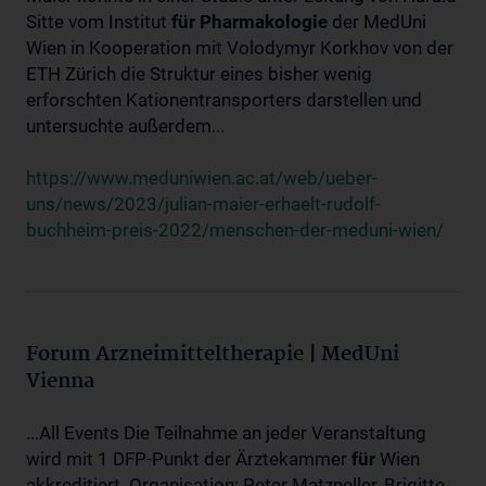
Sitte vom Institut
für
Pharmakologie
der MedUni
Wien in Kooperation mit Volodymyr Korkhov von der
ETH Zürich die Struktur eines bisher wenig
erforschten Kationentransporters darstellen und
untersuchte außerdem...
https://www.meduniwien.ac.at/web/ueber-
uns/news/2023/julian-maier-erhaelt-rudolf-
buchheim-preis-2022/menschen-der-meduni-wien/
Forum Arzneimitteltherapie | MedUni
Vienna
...All Events Die Teilnahme an jeder Veranstaltung
wird mit 1 DFP-Punkt der Ärztekammer
für
Wien
akkreditiert. Organisation: Peter Matzneller, Brigitte