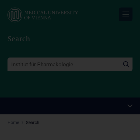
Skip
to
main
content
Search
Home
Search