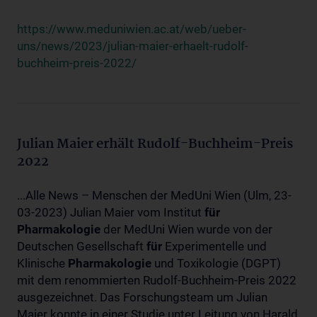
https://www.meduniwien.ac.at/web/ueber-
uns/news/2023/julian-maier-erhaelt-rudolf-
buchheim-preis-2022/
Julian Maier erhält Rudolf-Buchheim-Preis
2022
...Alle News – Menschen der MedUni Wien (Ulm, 23-
03-2023) Julian Maier vom Institut
für
Pharmakologie
der MedUni Wien wurde von der
Deutschen Gesellschaft
für
Experimentelle und
Klinische
Pharmakologie
und Toxikologie (DGPT)
mit dem renommierten Rudolf-Buchheim-Preis 2022
ausgezeichnet. Das Forschungsteam um Julian
Maier konnte in einer Studie unter Leitung von Harald