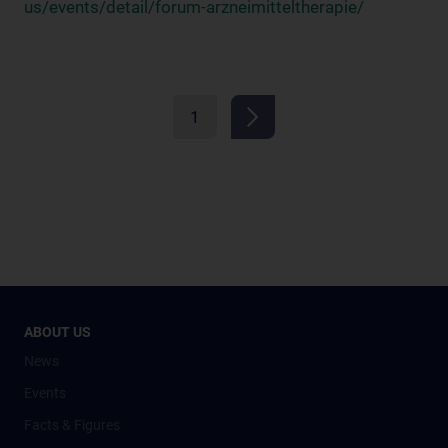
us/events/detail/forum-arzneimitteltherapie/
1
ABOUT US
News
Events
Facts & Figures